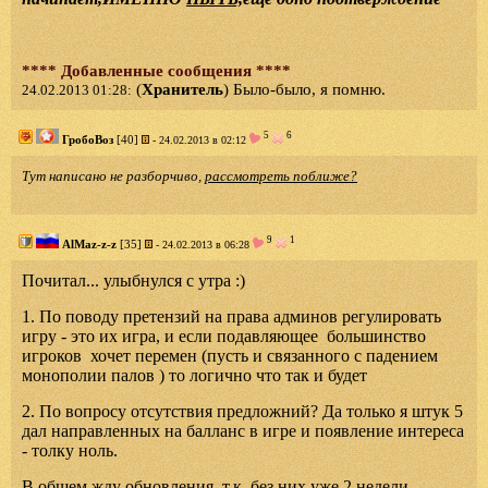
**** Добавленные сообщения ****
(
Хранитель
) Было-было, я помню.
24.02.2013 01:28:
5
6
ГробоВоз
[40]
- 24.02.2013 в 02:12
Тут написано не разборчиво,
рассмотреть поближе?
9
1
AlMaz-z-z
[35]
- 24.02.2013 в 06:28
Почитал... улыбнулся с утра :)
1. По поводу претензий на права админов регулировать
игру - это их игра, и если подавляющее большинство
игроков хочет перемен (пусть и связанного с падением
монополии палов ) то логично что так и будет
2. По вопросу отсутствия предложний? Да только я штук 5
дал направленных на балланс в игре и появление интереса
- толку ноль.
В общем жду обновления, т.к. без них уже 2 недели