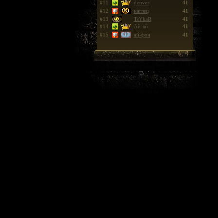
#11
denver
41
#12
наглец
41
#13
TsYkaR
41
#14
Ай-яй
41
#15
ай-фон
41