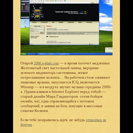
Открой
— и время потечет медленнее.
2006.wglads.com
Желтоватый свет настольной лампы, мерцание
зеленого индикатора системника, легкое
потрескивание колонок… На рабочем столе оживают
знакомые ярлыки, запускается ICQ, включается
Winamp — и в воздухе звучит музыка середины 2000-
х. Одним кликом в Internet Explorer перед тобой —
старый дизайн Мира Гладиаторов: сотня бойцов
онлайн, чат, едва справляющийся с потоком
сообщений, и заявки на бои, зовущие в массовые
схватки Колизея.
Если тебе понравилась идея. не забудь
отписаться на
.
форуме