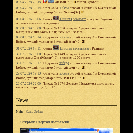
04.08.2026 20:45
ай-фон
[40]
взял
41
уровень.
победа
04.08.2026 19:14
Одержана
первой командой в
Ежедневной
Бойне
, лучший гладиатор битвы:
Soman
[37]
!
Litiums
отбивает
03.08.2026 23:06
Семья
атаку на
Рудники
и
остается законным владельцем!
03.08.2026 23:00
Тираж № 1450
лотереи Ариуса
завершился
выигрышем
тинько
[42], с призом 1260 золота!
победа
03.08.2026 19:14
Одержана
второй командой в
Ежедневной
Бойне
, лучший гладиатор битвы:
ай-фон
[40]
!
Litiums
захватывает
31.07.2026 07:11
Семья
Рудники
!
30.07.2026 23:00
Тираж № 1449
лотереи Ариуса
завершился
выигрышем
GoodMaster
[40], с призом 1200 золота!
победа
30.07.2026 19:17
Одержана
второй командой в
Ежедневной
Бойне
, лучший гладиатор битвы:
ай-фон
[40]
!
победа
29.07.2026 19:13
Одержана
второй командой в
Ежедневной
Бойне
, лучший гладиатор битвы:
KILLER
[42]
!
28.07.2026 22:00
Тираж № 1074
Лотореи Невазелеса
завершился,
выпали номера: 1,2,8,11,13!
News
Game Updates
Main
Открылся портал ностальгии