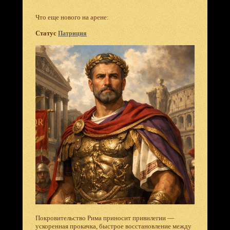
Что еще нового на арене:
Статус
Патриция
Покровительство Рима приносит привилегии —
ускоренная прокачка, быстрое восстановление между