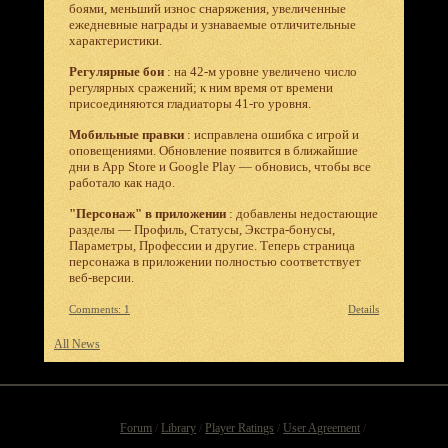
боями, меньший износ снаряжения, увеличенные
ежедневные награды и узнаваемые отличительные
характеристики.
Регулярные бои
: на 42-м уровне увеличено число
регулярных сражений; к ним время от времени
присоединяются гладиаторы 41-го уровня.
Мобильные правки
: исправлена ошибка с игрой и
оповещениями. Обновление появится в ближайшие
дни в App Store и Google Play — обновись, чтобы все
работало как надо.
"Персонаж" в приложении
: добавлены недостающие
разделы — Профиль, Статусы, Экстра-бонусы,
Параметры, Профессии и другие. Теперь страница
персонажа в приложении полностью соответствует
веб-версии.
Comments: 1
Details
All News
Forum
Library
Player Ratings
User Agreement