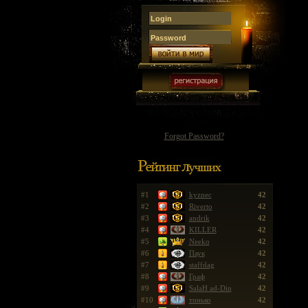
Forgot Password?
#1
kyznec
42
#2
Riverto
42
#3
andrik
42
#4
KILLER
42
#5
Neeko
42
#6
Паук
42
#7
staffdag
42
#8
Граф
42
#9
SalaH ad-Din
42
#10
тинько
42