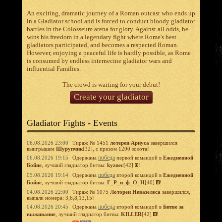
An exciting, dramatic journey of a Roman outcast who ends up
in a Gladiator school and is forced to conduct bloody gladiator
battles in the Colosseum arena for glory. Against all odds, he
wins his freedom in a legendary fight where Rome's best
gladiators participated, and becomes a respected Roman.
However, enjoying a peaceful life is hardly possible, as Rome
is consumed by endless internecine gladiator wars and
influential Families.
The crowd is waiting for your debut!
Create your gladiator
Gladiator Fights - Events
06.08.2026 23:00
Тираж № 1451
лотереи Ариуса
завершился
выигрышем
Шурупчик
[32], с призом 1200 золота!
победа
06.08.2026 19:15
Одержана
первой командой в
Ежедневной
Бойне
, лучший гладиатор битвы:
kyznec
[42]
!
победа
05.08.2026 19:14
Одержана
второй командой в
Ежедневной
Бойне
, лучший гладиатор битвы:
Г_Р_и_ф_О_Н
[40]
!
04.08.2026 22:00
Тираж № 1075
Лотореи Невазелеса
завершился,
выпали номера: 3,6,8,13,15!
победа
04.08.2026 20:45
Одержана
второй командой в
Битве за
выживание
, лучший гладиатор битвы:
KILLER
[42]
!