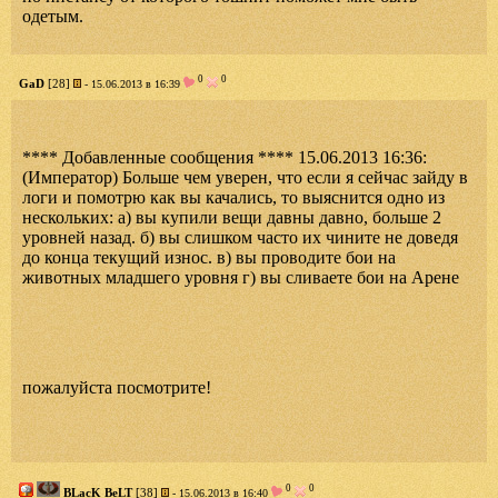
одетым.
0
0
GaD
[28]
- 15.06.2013 в 16:39
**** Добавленные сообщения **** 15.06.2013 16:36:
(Император) Больше чем уверен, что если я сейчас зайду в
логи и помотрю как вы качались, то выяснится одно из
нескольких: а) вы купили вещи давны давно, больше 2
уровней назад. б) вы слишком часто их чините не доведя
до конца текущий износ. в) вы проводите бои на
животных младшего уровня г) вы сливаете бои на Арене
пожалуйста посмотрите!
0
0
BLacK BeLT
[38]
- 15.06.2013 в 16:40