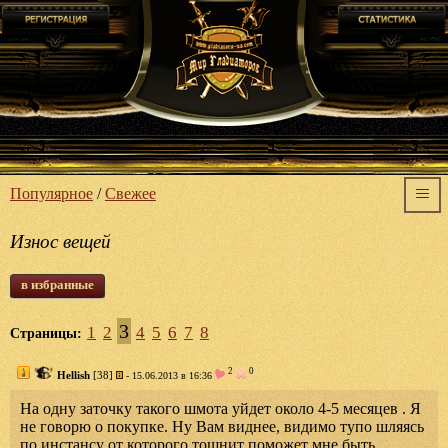
Популярное
/
Свежее
Износ вещей
в избранные
3
1
2
4
5
6
7
8
Страницы:
2
0
Hellish
[38]
- 15.06.2013 в 16:36
На одну заточку такого шмота уйдет около 4-5 месяцев . Я
не говорю о покупке. Ну Вам виднее, видимо тупо шляясь
по инстансу от которого тошнит поможет мне быть