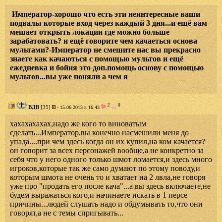
Император-хорошо что есть эти неинтересные ваши
подвалы которые вход через каждый 3 дня...и ещё вам
мешает открыть локации где можно больше
зарабатовать? и ещё говорите чем качаеться основа
мультами?-Император не смешите нас вы прекрасно
знаете как качаються с помощью мультов и ещё
ежедневка и бойня это доп.помощь основу с помощью
мультов...вы уже поняли а чем я
2
0
ВДВ
[35]
- 15.06.2013 в 16:43
хахахахахах,надо же кого то виноватым
сделать...Император,вы конечно насмешили меня до
упада....при чем здесь когда он их купил,на ком качается?
он говорит за всех персонажей вообще,а не конкретно за
себя что у него одного только шмот ломается,и здесь много
игроков,которые так же само думают по этому поводу,и
которым шмота не очень то и хватает на 2 лвла,не говоря
уже про "продать его после кача"...а вы здесь включаете,не
будем выражаться кого,и начинаете искать в 1 персе
причины...людей слушать надо и обдумывать то,что они
говорят,а не с темы спригывать...