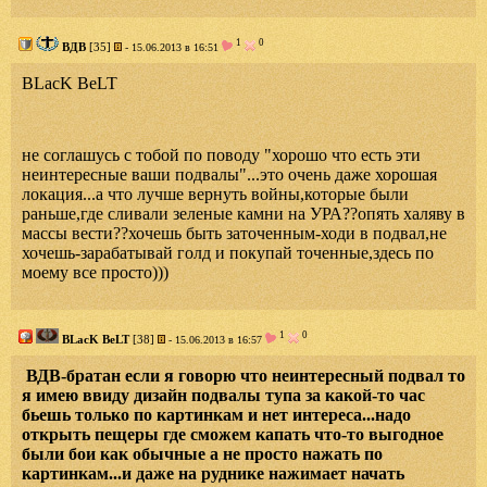
1
0
ВДВ
[35]
- 15.06.2013 в 16:51
BLacK BeLT
не соглашусь с тобой по поводу "хорошо что есть эти
неинтересные ваши подвалы"...это очень даже хорошая
локация...а что лучше вернуть войны,которые были
раньше,где сливали зеленые камни на УРА??опять халяву в
массы вести??хочешь быть заточенным-ходи в подвал,не
хочешь-зарабатывай голд и покупай точенные,здесь по
моему все просто)))
1
0
BLacK BeLT
[38]
- 15.06.2013 в 16:57
ВДВ-братан если я говорю что неинтересный подвал то
я имею ввиду дизайн подвалы тупа за какой-то час
бьешь только по картинкам и нет интереса...надо
открыть пещеры где сможем капать что-то выгодное
были бои как обычные а не просто нажать по
картинкам...и даже на руднике нажимает начать