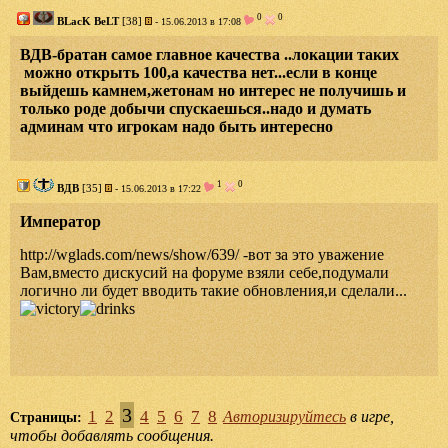
0
0
BLacK BeLT
[38]
- 15.06.2013 в 17:08
ВДВ-братан самое главное качества ..локации таких
можно открыть 100,а качества нет...если в конце
выйдешь камнем,жетонам но интерес не получишь и
только роде добычи спускаешься..надо и думать
админам что игрокам надо быть интересно
1
0
ВДВ
[35]
- 15.06.2013 в 17:22
Император
http://wglads.com/news/show/639/ -вот за это уважение
Вам,вместо дискусий на форуме взяли себе,подумали
логично ли будет вводить такие обновления,и сделали...
3
1
2
4
5
6
7
8
Авторизируйтесь
в игре,
Страницы:
чтобы добавлять сообщения.