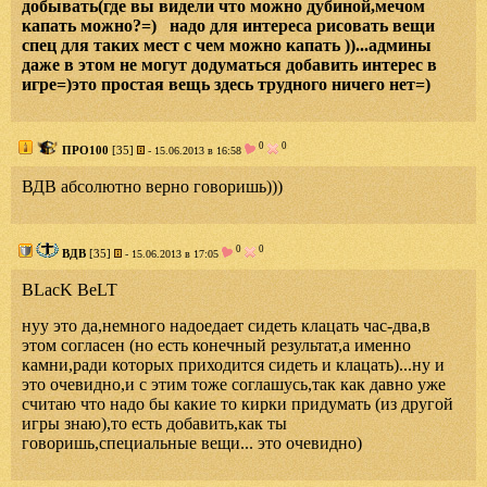
добывать(где вы видели что можно дубиной,мечом
капать можно?=) надо для интереса рисовать вещи
спец для таких мест с чем можно капать ))...админы
даже в этом не могут додуматься добавить интерес в
игре=)это простая вещь здесь трудного ничего нет=)
0
0
ПРО100
[35]
- 15.06.2013 в 16:58
ВДВ абсолютно верно говоришь)))
0
0
ВДВ
[35]
- 15.06.2013 в 17:05
BLacK BeLT
нуу это да,немного надоедает сидеть клацать час-два,в
этом согласен (но есть конечный результат,а именно
камни,ради которых приходится сидеть и клацать)...ну и
это очевидно,и с этим тоже соглашусь,так как давно уже
считаю что надо бы какие то кирки придумать (из другой
игры знаю),то есть добавить,как ты
говоришь,специальные вещи... это очевидно)