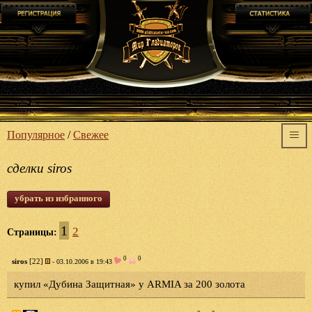
Популярное
/
Свежее
сделки siros
убрать из избранного
1
2
Страницы:
0
0
siros
[22]
- 03.10.2006 в 19:43
купил «Дубина Защитная» у ARMIA за 200 золота