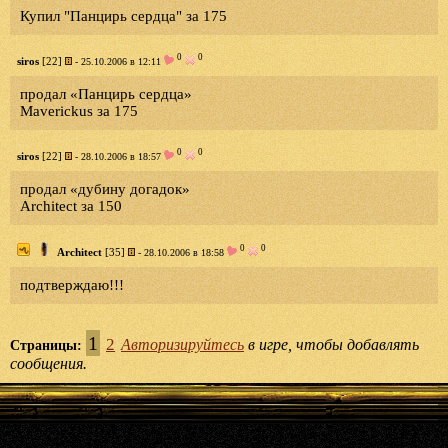
Купил "Панцирь сердца" за 175
0
0
siros
[22]
- 25.10.2006 в 12:11
продал «Панцирь сердца»
Maverickus за 175
0
0
siros
[22]
- 28.10.2006 в 18:57
продал «дубину догадок»
Architect за 150
0
0
Architect
[35]
- 28.10.2006 в 18:58
подтверждаю!!!
1
2
Авторизируйтесь
в игре, чтобы добавлять
Страницы:
сообщения.