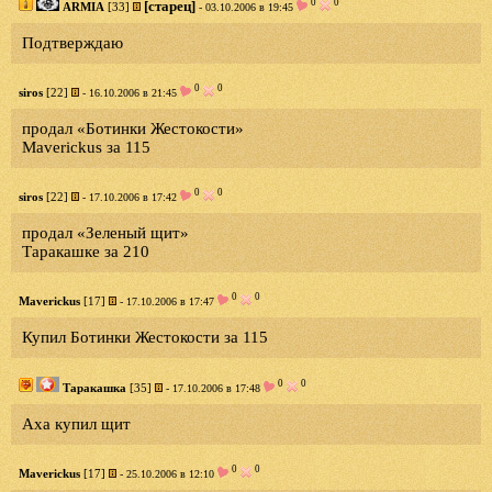
0
0
[старец]
ARMIA
[33]
- 03.10.2006 в 19:45
Подтверждаю
0
0
siros
[22]
- 16.10.2006 в 21:45
продал «Ботинки Жестокости»
Maverickus за 115
0
0
siros
[22]
- 17.10.2006 в 17:42
продал «Зеленый щит»
Таракашке за 210
0
0
Maverickus
[17]
- 17.10.2006 в 17:47
Купил Ботинки Жестокости за 115
0
0
Таракашка
[35]
- 17.10.2006 в 17:48
Аха купил щит
0
0
Maverickus
[17]
- 25.10.2006 в 12:10