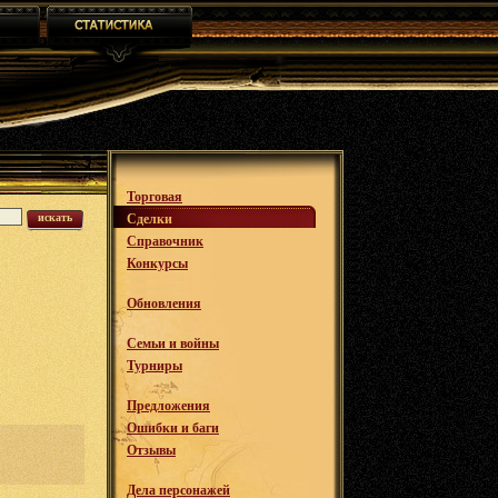
Торговая
искать
Сделки
Справочник
Конкурсы
Обновления
Семьи и войны
Турниры
Предложения
Ошибки и баги
Отзывы
Дела персонажей