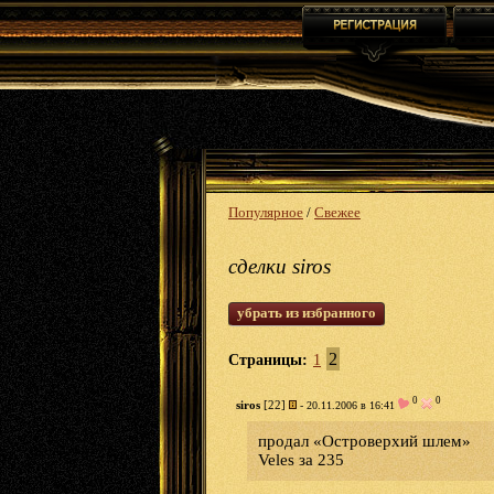
Популярное
/
Свежее
сделки siros
убрать из избранного
2
Страницы:
1
0
0
siros
[22]
- 20.11.2006 в 16:41
продал «Островерхий шлем»
Veles за 235