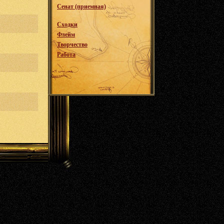
Сенат (приемная)
Сходки
Флейм
Творчество
Работа