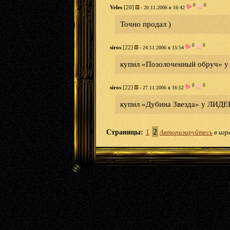
0
0
Veles
[20]
- 20.11.2006 в 16:42
Точно продал )
0
0
siros
[22]
- 24.11.2006 в 15:54
купил «Позолоченный обруч» у
0
0
siros
[22]
- 27.11.2006 в 16:52
купил «Дубина Звезда» у ЛИДЕР
2
Страницы:
1
Авторизируйтесь
в игр