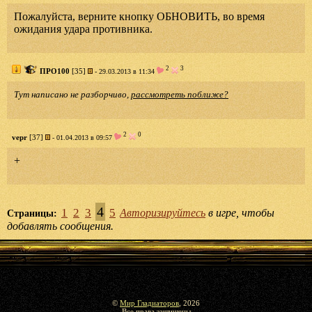
Пожалуйста, верните кнопку ОБНОВИТЬ, во время
ожидания удара противника.
2
3
ПРО100
[35]
- 29.03.2013 в 11:34
Тут написано не разборчиво,
рассмотреть поближе?
2
0
vepr
[37]
- 01.04.2013 в 09:57
+
4
1
2
3
5
Авторизируйтесь
в игре, чтобы
Страницы:
добавлять сообщения.
©
Мир Гладиаторов
, 2026
Все права защищены