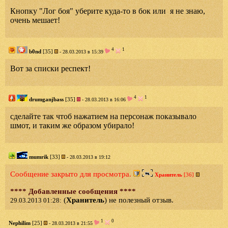
Кнопку "Лог боя" уберите куда-то в бок или я не знаю,
очень мешает!
4
1
b0nd
[35]
- 28.03.2013 в 15:39
Вот за списки респект!
4
1
drumganjbass
[35]
- 28.03.2013 в 16:06
сделайте так чтоб нажатием на персонаж показывало
шмот, и таким же образом убирало!
mumrik
[33]
- 28.03.2013 в 19:12
Сообщение закрыто для просмотра.
Хранитель
[36]
**** Добавленные сообщения ****
(
Хранитель
) не полезный отзыв.
29.03.2013 01:28:
1
0
Nephilim
[25]
- 28.03.2013 в 21:55