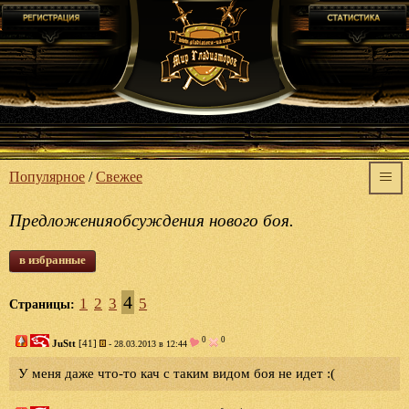
Популярное
/
Свежее
Предложенияобсуждения нового боя.
в избранные
4
1
2
3
5
Страницы:
0
0
JuStt
[41]
- 28.03.2013 в 12:44
У меня даже что-то кач с таким видом боя не идет :(