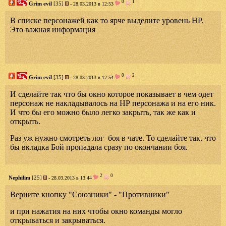
0
1
Grim evil
[35]
- 28.03.2013 в 12:53
В списке персонажей как то ярче выделите уровень НР.
Это важная информация
0
2
Grim evil
[35]
- 28.03.2013 в 12:54
И сделайте так что бы окно которое показывает в чем одет
персонаж не накладывалось на НР персонажа и на его ник.
И что бы его можно было легко закрыть, так же как и
открыть.
Раз уж нужно смотреть лог боя в чате. То сделайте так. что
бы вкладка Бой пропадала сразу по окончании боя.
2
0
Nephilim
[25]
- 28.03.2013 в 13:44
Верните кнопку "Союзники" - "Противники"
и при нажатия на них чтобы окно команды могло
открываться и закрываться.