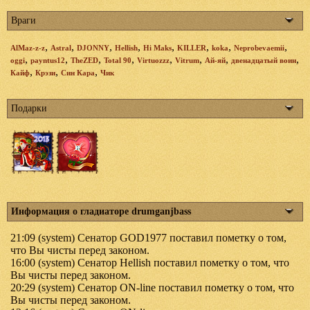
Враги
,
,
,
,
,
,
,
,
AlMaz-z-z
Astral
DJONNY
Hellish
Hi Maks
KILLER
koka
Neprobevaemii
,
,
,
,
,
,
,
,
oggi
payntus12
TheZED
Total 90
Virtuozzz
Vitrum
Ай-яй
двенадцатый воин
,
,
,
Кайф
Крэзи
Син Кара
Чик
Подарки
Информация о гладиаторе drumganjbass
21:09 (system) Сенатор GOD1977 поставил пометку о том,
что Вы чисты перед законом.
16:00 (system) Сенатор Hellish поставил пометку о том, что
Вы чисты перед законом.
20:29 (system) Сенатор ON-line поставил пометку о том, что
Вы чисты перед законом.