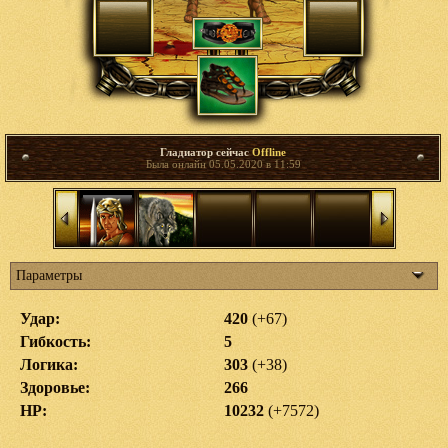
Гладиатор сейчас
Offline
Была онлайн 05.05.2020 в 11:59
Параметры
Удар:
420
(+67)
Гибкость:
5
Логика:
303
(+38)
Здоровье:
266
HP:
10232
(+7572)