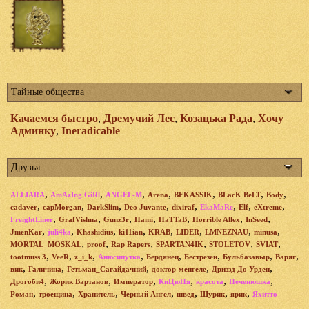
Тайные общества
Качаемся быстро
,
Дремучий Лес
,
Козацька Рада
,
Хочу
Админку
,
Ineradicable
Друзья
,
,
,
,
,
,
,
ALLIARA
AmAzIng GiRl
ANGEL-M
Arena
BEKASSIK
BLacK BeLT
Body
,
,
,
,
,
,
,
,
cadaver
capMorgan
DarkSlim
Deo Juvante
dixiraf
EkaMaRe
Elf
eXtreme
,
,
,
,
,
,
,
FreightLiner
GrafVishna
Gunz3r
Hami
HaTTaB
Horrible Allex
InSeed
,
,
,
,
,
,
,
,
JmenKar
juli4ka
Khashidius
ki11ian
KRAB
LIDER
LMNEZNAU
minusa
,
,
,
,
,
,
MORTAL_MOSKAL
proof
Rap Rapers
SPARTAN4IK
STOLETOV
SVIAT
,
,
,
,
,
,
,
,
tootmuss 3
VeeR
z_i_k
Анюсипутка
Бердянец
Бестрезен
Бульбазавыр
Варяг
,
,
,
,
,
вик
Галичина
Гетьман_Сагайдачний
доктор-менгеле
Дриззд До Урден
,
,
,
,
,
,
Дрогоби4
Жорик Вартанов
Император
КиЦюНя
красота
Печенюшка
,
,
,
,
,
,
,
Роман
троещина
Хранитель
Черный Ангел
швед
Шурик
ярик
Яхитто