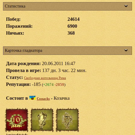
Статистика
Побед:
24614
Поражений:
6900
Ничьих:
368
Карточка гладиатора
Дата рождения:
20.06.2011 16:47
Провела в игре:
137 дн. 3 час. 22 мин.
Статус:
Свободная жительница Рима
Репутация:
-185
(
+2674
-2859
)
Состоит в
-
Козачка
Cossacks