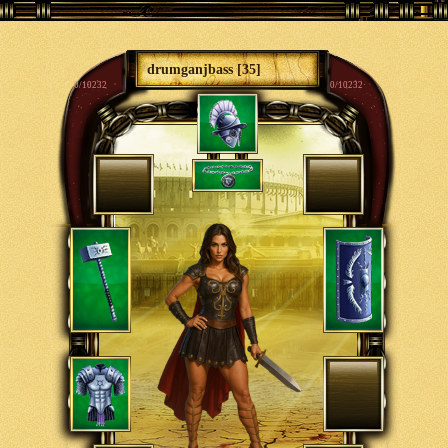
drumganjbass [35]
0/10232
0/10232