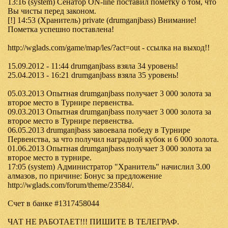
13:16 (system) Сенатор ON-line поставил пометку о том, что
Вы чисты перед законом.
[!] 14:53 (Хранитель) private (drumganjbass) Внимание!
Пометка успешно поставлена!
http://wglads.com/game/map/les/?act=out - ссылка на выход!!
15.09.2012 - 11:44 drumganjbass взяла 34 уровень!
25.04.2013 - 16:21 drumganjbass взяла 35 уровень!
05.03.2013 Опытная drumganjbass получает 3 000 золота за
второе место в Турнире первенства.
09.03.2013 Опытная drumganjbass получает 3 000 золота за
второе место в Турнире первенства.
06.05.2013 drumganjbass завоевала победу в Турнире
Первенства, за что получил наградной кубок и 6 000 золота.
01.06.2013 Опытная drumganjbass получает 3 000 золота за
второе место в турнире.
17:05 (system) Администратор "Хранитель" начислил 3.00
алмазов, по причине: Бонус за предложение
http://wglads.com/forum/theme/23584/.
Счет в банке #1317458044
ЧАТ НЕ РАБОТАЕТ!!! ПИШИТЕ В ТЕЛЕГРАФ.