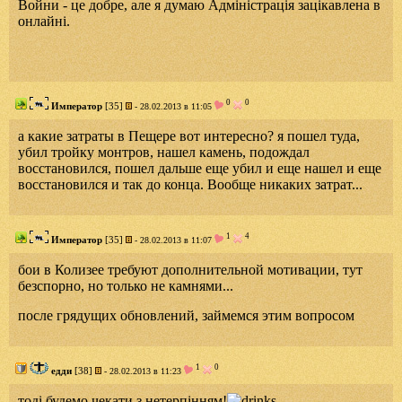
Войни - це добре, але я думаю Адміністрація зацікавлена в
онлайні.
0
0
Император
[35]
- 28.02.2013 в 11:05
а какие затраты в Пещере вот интересно? я пошел туда,
убил тройку монтров, нашел камень, подождал
восстановился, пошел дальше еще убил и еще нашел и еще
восстановился и так до конца. Вообще никаких затрат...
1
4
Император
[35]
- 28.02.2013 в 11:07
бои в Колизее требуют дополнительной мотивации, тут
безспорно, но только не камнями...
после грядущих обновлений, займемся этим вопросом
1
0
едди
[38]
- 28.02.2013 в 11:23
тоді будемо чекати з нетерпінням!