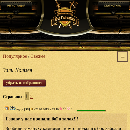
Популярное
/
Свежее
Зали Колізея
убрать из избранного
1
2
Страницы:
25
0
едди
[38]
- 28.02.2013 в 09:10
І знову у нас пропали бої в залах!!!
Зробили замануху камнями - круто, почались бої. Забрали