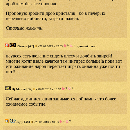
дроб камнів - все пропало.
Пропоную зробити дроб кристалів - бо в печері їх
нереально вибивати, затрати шалені.
Ставимо коменти.
5
1
Riverto
[42]
лучший ответ
- 28.02.2013 в 12:03
неувсех есть желание сидеть влесу и долбить звирей!
многие хотят взале качатса там интирес больше!а пока вот
ети ожидание народ перестает играть онлайна уже почти
нет!!
0
2
Dj Moove
[36]
- 28.02.2013 в 10:52
Сейчас администрация занимается войнами - это более
ожидаемое событие.
1
0
едди
[38]
- 28.02.2013 в 10:53