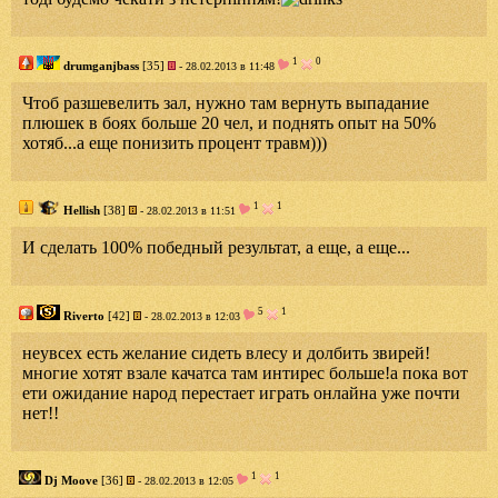
1
0
drumganjbass
[35]
- 28.02.2013 в 11:48
Чтоб разшевелить зал, нужно там вернуть выпадание
плюшек в боях больше 20 чел, и поднять опыт на 50%
хотяб...а еще понизить процент травм)))
1
1
Hellish
[38]
- 28.02.2013 в 11:51
И сделать 100% победный результат, а еще, а еще...
5
1
Riverto
[42]
- 28.02.2013 в 12:03
неувсех есть желание сидеть влесу и долбить звирей!
многие хотят взале качатса там интирес больше!а пока вот
ети ожидание народ перестает играть онлайна уже почти
нет!!
1
1
Dj Moove
[36]
- 28.02.2013 в 12:05