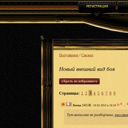
Популярное
/
Свежее
Новый внешний вид боя
убрать из избранного
3
Страницы:
1
2
4
5
6
7
8
9
0
3
Arena
[40]
- 24.02.2013 в 16:54
Тут написано не разборчиво,
рассмо