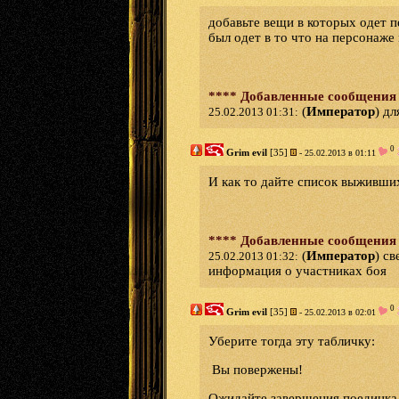
добавьте вещи в которых одет п
был одет в то что на персонаже 
**** Добавленные сообщения
(
Император
) д
25.02.2013 01:31:
0
Grim evil
[35]
- 25.02.2013 в 01:11
И как то дайте список выживших
**** Добавленные сообщения
(
Император
) с
25.02.2013 01:32:
информация о участниках боя
0
Grim evil
[35]
- 25.02.2013 в 02:01
Уберите тогда эту табличку:
Вы повержены!
Ожидайте завершения поеди