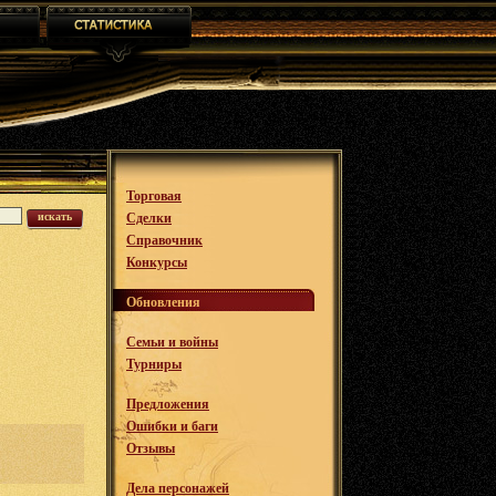
Торговая
искать
Сделки
Справочник
Конкурсы
Обновления
Семьи и войны
Турниры
Предложения
Ошибки и баги
Отзывы
Дела персонажей