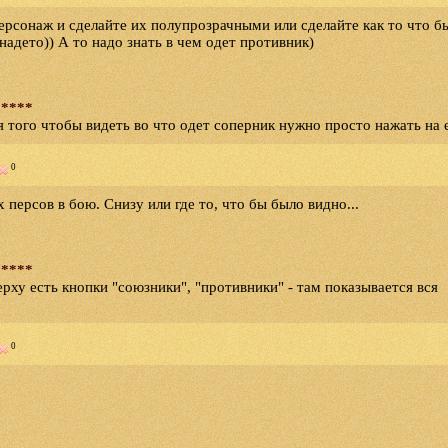
ерсонаж и сделайте их полупрозрачными или сделайте как то что б
надето)) А то надо знать в чем одет противник)
 ****
ля того чтобы видеть во что одет соперник нужно просто нажать на 
0
 персов в бою. Снизу или где то, что бы было видно...
 ****
верху есть кнопки "союзники", "противники" - там показывается вся
0
нка