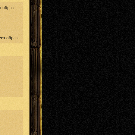
ы образ
его образ