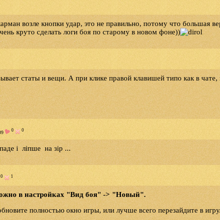
арман возле кнопки удар, это не правильно, потому что большая в
очень круто сделать логи боя по старому в новом фоне))
вает статы и вещи. А при клике правой клавишей типо как в чате, 
0
0
09
аде і ліпше на зір ...
0
1
ожно в настройках "Вид боя" -> "Новый".
обновите полностью окно игры, или лучше всего перезайдите в игру