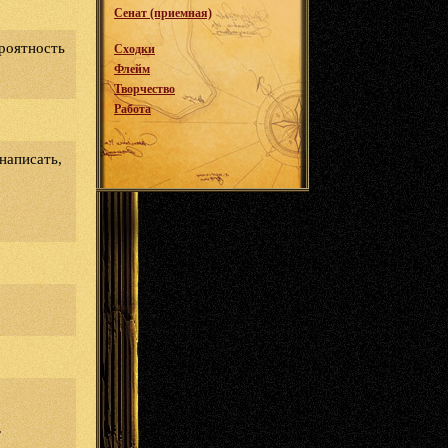
Сенат (приемная)
ероятность
Сходки
Флейм
Творчество
Работа
написать,
.