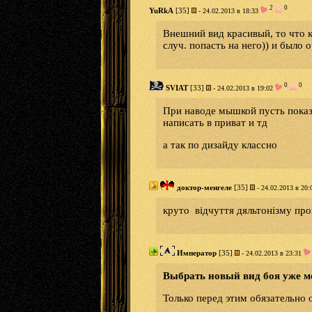
2
0
YuRkA
[35]
- 24.02.2013 в 18:33
Внешний вид красивый, то что к
случ. попасть на него)) и было 
0
0
SVIAT
[33]
- 24.02.2013 в 19:02
При наводе мышкой пусть показы
написать в приват и тд
а так по дизайду классно
доктор-менгеле
[35]
- 24.02.2013 в 20:
круто відчуття дяльтонізму проп
Император
[35]
- 24.02.2013 в 23:31
Выбрать новый вид боя уже м
Только перед этим обязательно 