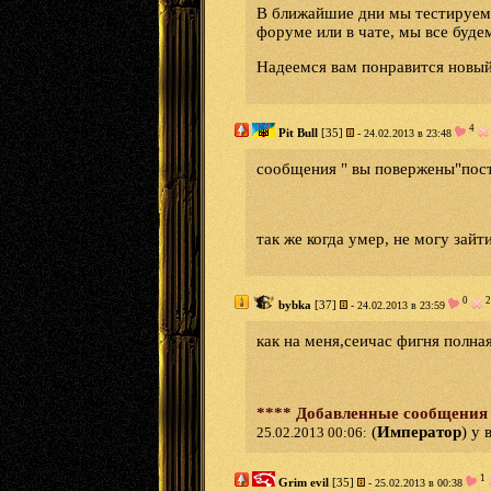
В ближайшие дни мы тестируем 
форуме или в чате, мы все буде
Надеемся вам понравится новы
4
Pit Bull
[35]
- 24.02.2013 в 23:48
сообщения " вы повержены"пост
так же когда умер, не могу зайт
0
2
bybka
[37]
- 24.02.2013 в 23:59
как на меня,сеичас фигня полная
**** Добавленные сообщения
(
Император
) у 
25.02.2013 00:06:
1
Grim evil
[35]
- 25.02.2013 в 00:38