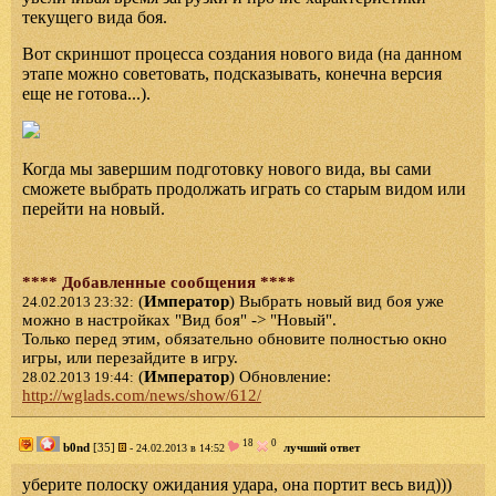
текущего вида боя.
Вот скриншот процесса создания нового вида (на данном
этапе можно советовать, подсказывать, конечна версия
еще не готова...).
Когда мы завершим подготовку нового вида, вы сами
сможете выбрать продолжать играть со старым видом или
перейти на новый.
**** Добавленные сообщения ****
(
Император
) Выбрать новый вид боя уже
24.02.2013 23:32:
можно в настройках "Вид боя" -> "Новый".
Только перед этим, обязательно обновите полностью окно
игры, или перезайдите в игру.
(
Император
) Обновление:
28.02.2013 19:44:
http://wglads.com/news/show/612/
18
0
b0nd
[35]
лучший ответ
- 24.02.2013 в 14:52
уберите полоску ожидания удара, она портит весь вид)))