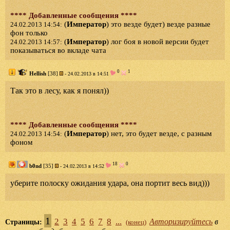
**** Добавленные сообщения ****
(
Император
) это везде будет) везде разные
24.02.2013 14:54:
фон только
(
Император
) лог боя в новой версии будет
24.02.2013 14:57:
показываться во вкладе чата
0
1
Hellish
[38]
- 24.02.2013 в 14:51
Так это в лесу, как я понял))
**** Добавленные сообщения ****
(
Император
) нет, это будет везде, с разным
24.02.2013 14:54:
фоном
18
0
b0nd
[35]
- 24.02.2013 в 14:52
уберите полоску ожидания удара, она портит весь вид)))
1
2
3
4
5
6
7
8
...
Авторизируйтесь
в
Страницы:
(конец)