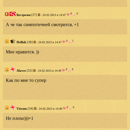
0
0
Бестрезен
[37]
- 24.02.2013 в 14:47
А че так симпотичней смотрится, +1
0
1
Hellish
[38]
- 24.02.2013 в 14:47
Мне нравится. ))
0
0
Alaves
[35]
- 24.02.2013 в 14:49
Как по мне то супер
0
0
Vitrum
[34]
- 24.02.2013 в 14:49
Не плохо)))+1