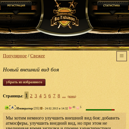
Популярное
/
Свежее
Новый внешний вид боя
убрать из избранного
1
2
3
4
5
6
7
8
...
Страницы:
(конец)
41
5
Император
[35]
- 24.02.2013 в 14:32
Мы хотим немного улучшить внешний вид боя: добавить
атмосферы, улучшить внедний вид, но при этом не
увеличивая время загрузки и прочие характеристики