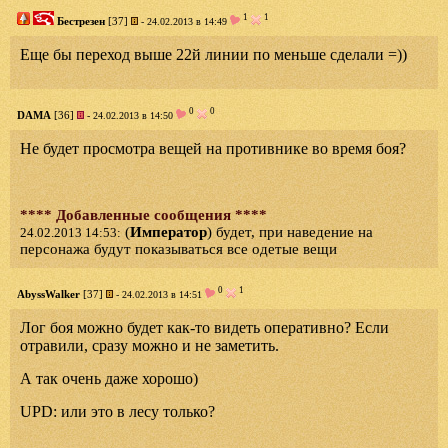
1
1
Бестрезен
[37]
- 24.02.2013 в 14:49
Еще бы переход выше 22й линии по меньше сделали =))
0
0
DAMA
[36]
- 24.02.2013 в 14:50
Не будет просмотра вещей на противнике во время боя?
**** Добавленные сообщения ****
(
Император
) будет, при наведение на
24.02.2013 14:53:
персонажа будут показываться все одетые вещи
0
1
AbyssWalker
[37]
- 24.02.2013 в 14:51
Лог боя можно будет как-то видеть оперативно? Если
отравили, сразу можно и не заметить.
А так очень даже хорошо)
UPD: или это в лесу только?