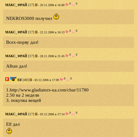
0
0
МАКС_ФРАЙ
[17]
- 20.11.2006 в 16:00
NEKROS3000 получил
0
0
МАКС_ФРАЙ
[17]
- 22.11.2006 в 16:13
Всех-порву дал!
0
0
МАКС_ФРАЙ
[17]
- 28.11.2006 в 21:45
Alban дал!
0
0
Elf
[40]
- 03.12.2006 в 17:09
1.http://www.gladiators-ua.com/char/11780
2.50 на 2 недели
3. покупка вещей
0
0
МАКС_ФРАЙ
[17]
- 03.12.2006 в 17:14
Elf дал