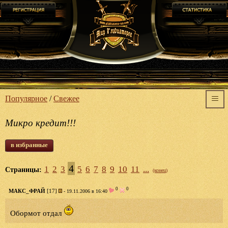
Популярное
/
Свежее
Микро кредит!!!
в избранные
4
1
2
3
5
6
7
8
9
10
11
...
Страницы:
(конец)
0
0
МАКС_ФРАЙ
[17]
- 19.11.2006 в 16:40
Обормот отдал