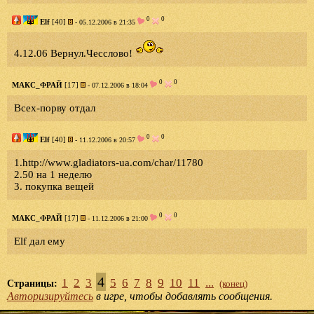
0
0
Elf
[40]
- 05.12.2006 в 21:35
4.12.06 Вернул.Чесслово!
0
0
МАКС_ФРАЙ
[17]
- 07.12.2006 в 18:04
Всех-порву отдал
0
0
Elf
[40]
- 11.12.2006 в 20:57
1.http://www.gladiators-ua.com/char/11780
2.50 на 1 неделю
3. покупка вещей
0
0
МАКС_ФРАЙ
[17]
- 11.12.2006 в 21:00
Elf дал ему
4
1
2
3
5
6
7
8
9
10
11
...
Страницы:
(конец)
Авторизируйтесь
в игре, чтобы добавлять сообщения.