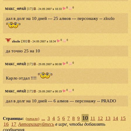
0
0
МАКС_ФРАЙ
[17]
- 24.09.2007 в 18:33
дал в долг на 10 дней --- 25 алмов --- персонажу -- zlozlo
0
0
zlozlo
[30]
- 24.09.2007 в 18:34
да точно 25 на 10
0
0
МАКС_ФРАЙ
[17]
- 29.09.2007 в 00:08
Карло отдал !!!!
0
0
МАКС_ФРАЙ
[17]
- 29.09.2007 в 00:19
дал в долг на 10 дней --- 6 алмов --- персонажу -- PRADO
10
...
3
4
5
6
7
8
9
11
12
13
14
15
Страницы:
(начало)
16
17
Авторизируйтесь
в игре, чтобы добавлять
сообщения.