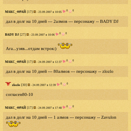
0
0
МАКС_ФРАЙ
[17]
- 23.09.2007 в 10:05
дал в долг на 10 дней --- 2алмов --- персонажу -- BADY DJ
0
0
BADY DJ
[27]
- 23.09.2007 в 10:06
Ага...узяв...отдам встрок:)
0
0
МАКС_ФРАЙ
[17]
- 24.09.2007 в 12:37
дал в долг на 10 дней --- 80алмов --- персонажу -- zlozlo
0
0
zlozlo
[30]
- 24.09.2007 в 12:39
согласен80-10
0
0
МАКС_ФРАЙ
[17]
- 24.09.2007 в 17:48
дал в долг на 10 дней --- 1 алмов --- персонажу -- Zavulon