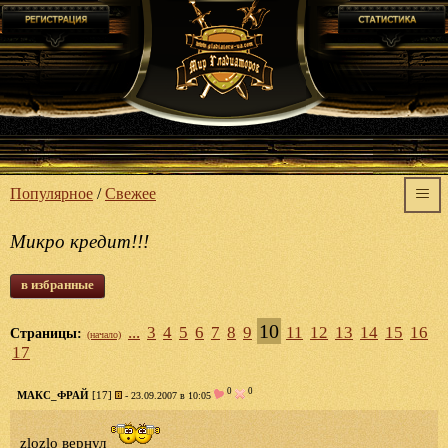
Популярное
/
Свежее
Микро кредит!!!
в избранные
10
...
3
4
5
6
7
8
9
11
12
13
14
15
16
Страницы:
(начало)
17
0
0
МАКС_ФРАЙ
[17]
- 23.09.2007 в 10:05
zlozlo вернул