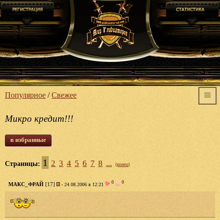
Популярное
/
Свежее
Микро кредит!!!
в избранные
1
2
3
4
5
6
7
8
...
Страницы:
(конец)
0
0
МАКС_ФРАЙ
[17]
- 24.08.2006 в 12:21