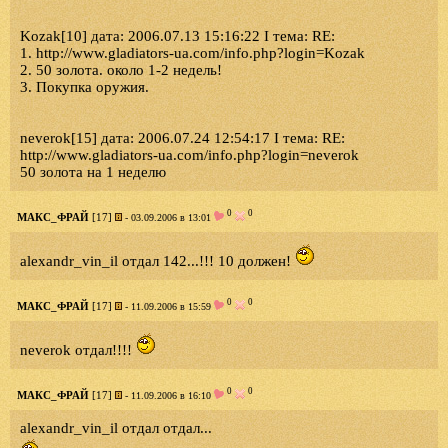
Kozak[10] дата: 2006.07.13 15:16:22 I тема: RE:
1. http://www.gladiators-ua.com/info.php?login=Kozak
2. 50 золота. около 1-2 недель!
3. Покупка оружия.
neverok[15] дата: 2006.07.24 12:54:17 I тема: RE:
http://www.gladiators-ua.com/info.php?login=neverok
50 золота на 1 неделю
0
0
МАКС_ФРАЙ
[17]
- 03.09.2006 в 13:01
alexandr_vin_il отдал 142...!!! 10 должен!
0
0
МАКС_ФРАЙ
[17]
- 11.09.2006 в 15:59
neverok отдал!!!!
0
0
МАКС_ФРАЙ
[17]
- 11.09.2006 в 16:10
alexandr_vin_il отдал отдал...