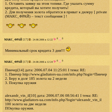
1. Оставить заявку на этом топике. Где указать сумму
кредита, который вы хотите получить!
2. Для получения золота обратится в приват к дилеру [ private
(МАКС_ФРАЙ) – текст сообщения ] !
0
0
МАКС_ФРАЙ
[17]
- 24.08.2006 в 12:22
Минимальный срок кридита 3 дня!!!
0
0
МАКС_ФРАЙ
[17]
- 24.08.2006 в 12:24
Пинчер[14] дата: 2006.07.04 11:25:01 I тема: RE:
1. Пинчер http://www.gladiators-ua.com/info.php?login=Пинчер
2. Беру в долг 185 золота на 2 недели
3. Покупка оружия
alexandr_vin_il[10] дата: 2006.07.06 08:56:41 I тема: RE:
http://www.gladiators-ua.com/info.php?login=alexandr_vin_il
100 золота на две недели
ПОкупка оружия.