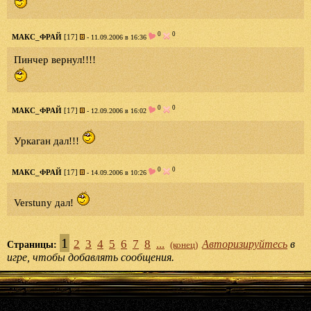
0
0
МАКС_ФРАЙ
[17]
- 11.09.2006 в 16:36
Пинчер вернул!!!!
0
0
МАКС_ФРАЙ
[17]
- 12.09.2006 в 16:02
Уркаган дал!!!
0
0
МАКС_ФРАЙ
[17]
- 14.09.2006 в 10:26
Verstunу дал!
1
2
3
4
5
6
7
8
...
Авторизируйтесь
в
Страницы:
(конец)
игре, чтобы добавлять сообщения.