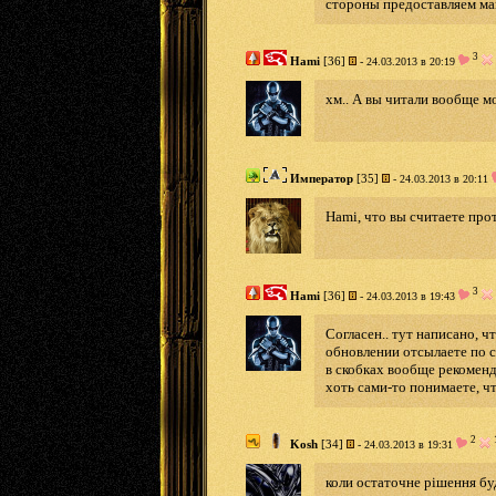
стороны предоставляем ма
3
Hami
[36]
- 24.03.2013 в 20:19
хм.. А вы читали вообще 
Император
[35]
- 24.03.2013 в 20:11
Hami, что вы считаете про
3
Hami
[36]
- 24.03.2013 в 19:43
Согласен.. тут написано, 
обновлении отсылаете по 
в скобках вообще рекомен
хоть сами-то понимаете, чт
2
Kosh
[34]
- 24.03.2013 в 19:31
коли остаточне рішення бу