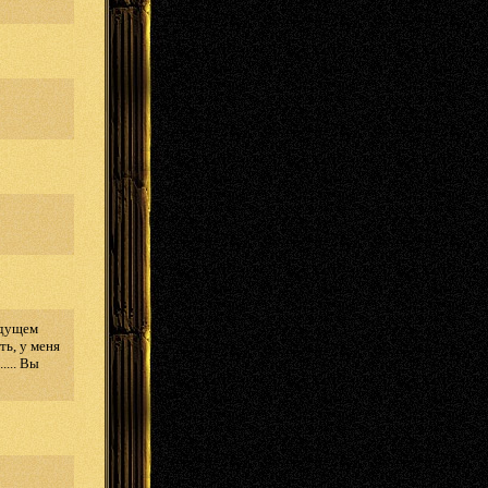
ыдущем
ть, у меня
... Вы