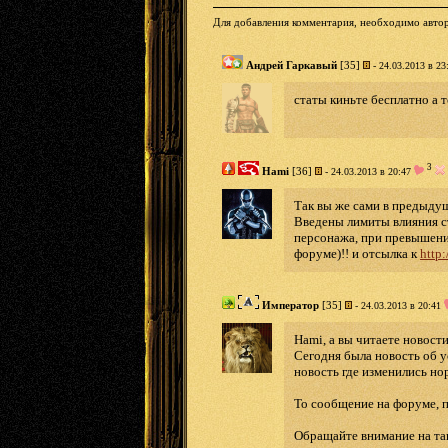
Для добавления комментария, необходимо автор
Андрей Гаркавый
[35]
- 24.03.2013 в 23
статы киньте бесплатно а т
3
Hami
[36]
- 24.03.2013 в 20:47
Так вы же сами в предыдущ
Введены лимиты влияния с
персонажа, при превышени
форуме)!! и отсылка к
http
Император
[35]
- 24.03.2013 в 20:41
Hami, а вы читаете новост
Сегодня была новость об у
новость где изменились н
То сообщение на форуме, пр
Обращайте внимание на так