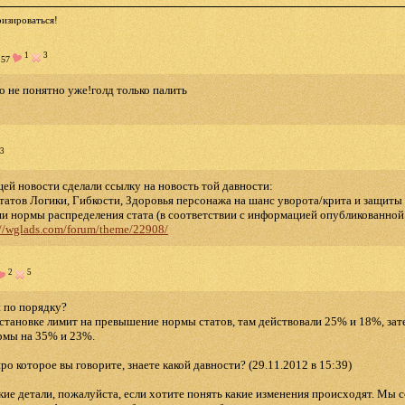
изироваться!
1
3
:57
о не понятно уже!голд только палить
3
ей новости сделали ссылку на новость той давности:
татов Логики, Гибкости, Здоровья персонажа на шанс уворота/крита и защиты
и нормы распределения стата (в соответствии с информацией опубликованной
://wglads.com/forum/theme/22908/
2
5
и по порядку?
становке лимит на превышение нормы статов, там действовали 25% и 18%, зат
ормы на 35% и 23%.
о которое вы говорите, знаете какой давности? (29.11.2012 в 15:39)
ие детали, пожалуйста, если хотите понять какие изменения происходят. Мы с