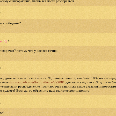
ксимум информацию, чтобы вы могли разобраться.
3
мое сообщение?
1
5
тиворечит? потому что у нас все точно.
0
что у димахера на логику и крит 23%, раньше пишете, что было 18%, но в пред
ссылке
http://wglads.com/forum/theme/22908/
, где написано, что 25% должно бы
дуемые вами распределение противоречат вашим же выше указанным новостям..
о делаете? Если да, то объясните нам, мы тоже хотим понять!!
1
де?