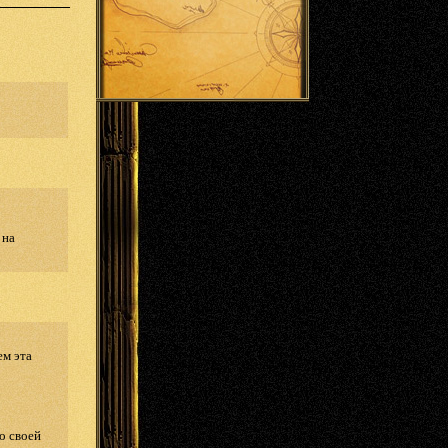
 на
ем эта
о своей