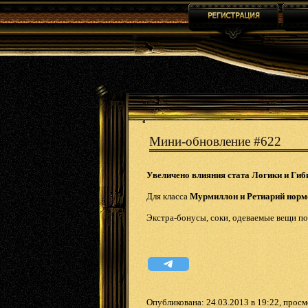
Мини-обновление #622
Увеличено влияния стата Логики и Гибк
Для класса
Мурмиллон и Ретиарий
норм
Экстра-бонусы, соки, одеваемые вещи п
Опубликована: 24.03.2013 в 19:22, прос