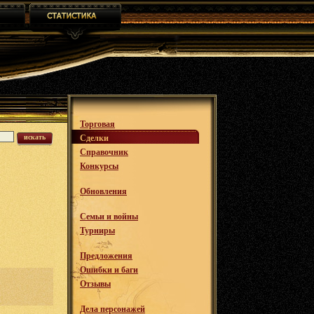
Торговая
искать
Сделки
Справочник
Конкурсы
Обновления
Семьи и войны
Турниры
Предложения
Ошибки и баги
Отзывы
Дела персонажей