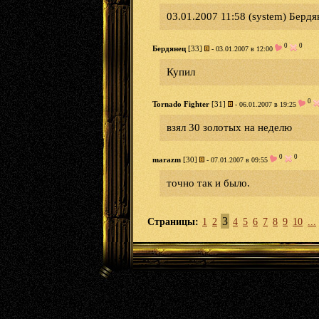
03.01.2007 11:58 (system) Берд
0
0
Бердянец
[33]
- 03.01.2007 в 12:00
Купил
0
Tornado Fighter
[31]
- 06.01.2007 в 19:25
взял 30 золотых на неделю
0
0
marazm
[30]
- 07.01.2007 в 09:55
точно так и было.
3
Страницы:
1
2
4
5
6
7
8
9
10
...