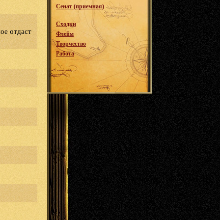
Сенат (приемная)
Сходки
ное отдаст
Флейм
Творчество
Работа