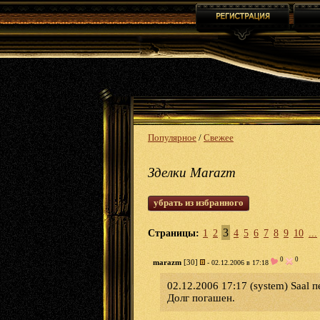
Популярное
/
Свежее
Зделки Marazm
убрать из избранного
3
Страницы:
1
2
4
5
6
7
8
9
10
...
0
0
marazm
[30]
- 02.12.2006 в 17:18
02.12.2006 17:17 (system) Saal п
Долг погашен.