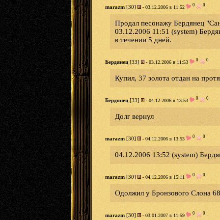
0
0
marazm
[30]
- 03.12.2006 в 11:52
Продал песонажу Бердянец "Санд
03.12.2006 11:51 (system) Берд
в течении 5 дней.
0
0
Бердянец
[33]
- 03.12.2006 в 11:53
Купил, 37 золота отдан на прот
0
0
Бердянец
[33]
- 04.12.2006 в 13:53
Долг вернул
0
0
marazm
[30]
- 04.12.2006 в 13:53
04.12.2006 13:52 (system) Берд
0
0
marazm
[30]
- 04.12.2006 в 15:11
Одолжил у Бронзового Слона 68
0
0
marazm
[30]
- 03.01.2007 в 11:59