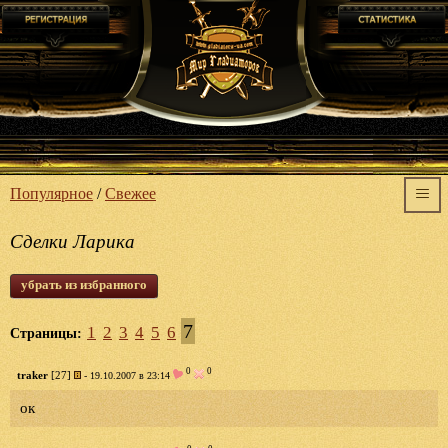
Популярное
/
Свежее
Сделки Ларика
убрать из избранного
7
1
2
3
4
5
6
Страницы:
0
0
traker
[27]
- 19.10.2007 в 23:14
ок