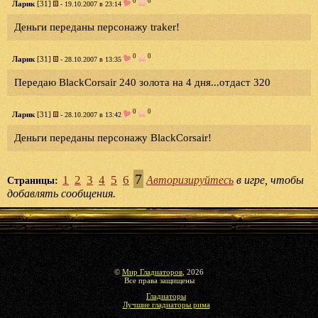
0
0
Ларик
[31]
- 19.10.2007 в 23:14
Деньги переданы персонажу traker!
0
0
Ларик
[31]
- 28.10.2007 в 13:35
Передаю BlackCorsair 240 золота на 4 дня...отдаст 320
0
0
Ларик
[31]
- 28.10.2007 в 13:42
Деньги переданы персонажу BlackCorsair!
7
1
2
3
4
5
6
Авторизируйтесь
в игре, чтобы
Страницы:
добавлять сообщения.
©
Мир Гладиаторов
, 2026
Все права защищены
Гладиаторы
Лучшие гладиаторы рима