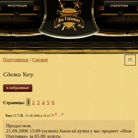
Популярное
/
Свежее
Сделки Yury.
в избранные
1
2
3
4
5
6
Страницы:
0
0
Yury
[17]
- 21.09.2006 в 15:11
Продал нож.
21.09.2006 15:09 (system) Jason-sd купил у вас предмет «Нож
Охотника» за 65.00 золота.