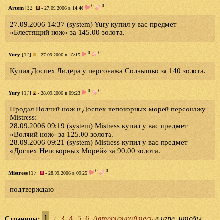
0
0
Artem
[22]
- 27.09.2006 в 14:40
27.09.2006 14:37 (system) Yury купил у вас предмет
«Блестящий нож» за 145.00 золота.
0
0
Yury
[17]
- 27.09.2006 в 15:15
Купил Доспех Лидера у персонажа Солнышко за 140 золота.
0
0
Yury
[17]
- 28.09.2006 в 09:23
Продал Волчий нож и Доспех непокорных морей персонажу
Mistress:
28.09.2006 09:19 (system) Mistress купил у вас предмет
«Волчий нож» за 125.00 золота.
28.09.2006 09:21 (system) Mistress купил у вас предмет
«Доспех Непокорных Морей» за 90.00 золота.
0
0
Mistress
[17]
- 28.09.2006 в 09:25
подтверждаю
1
2
3
4
5
6
Авторизируйтесь
в игре, чтобы
Страницы: