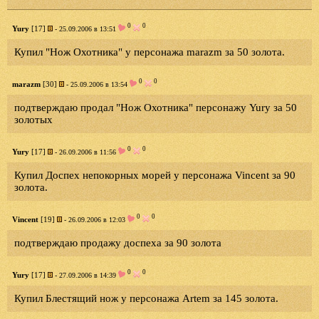
0
0
Yury
[17]
- 25.09.2006 в 13:51
Купил "Нож Охотника" у персонажа marazm за 50 золота.
0
0
marazm
[30]
- 25.09.2006 в 13:54
подтверждаю продал "Нож Охотника" персонажу Yury за 50
золотых
0
0
Yury
[17]
- 26.09.2006 в 11:56
Купил Доспех непокорных морей у персонажа Vincent за 90
золота.
0
0
Vincent
[19]
- 26.09.2006 в 12:03
подтверждаю продажу доспеха за 90 золота
0
0
Yury
[17]
- 27.09.2006 в 14:39
Купил Блестящий нож у персонажа Artem за 145 золота.