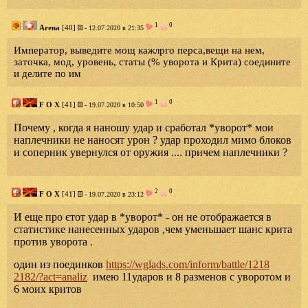
1
0
Arena
[40]
- 12.07.2020 в 21:35
Император, выведите мощ кажлрго перса,вещи на нем,
заточка, мод, уровень, статы (% уворота и Крита) соедините
и делите по им
1
0
F O X
[41]
- 19.07.2020 в 10:50
Почему , когда я наношу удар и сработал *уворот* мои
наплечники не наносят урон ? удар проходил мимо блоков
и соперник увернулся от оружия .... причем наплечники ?
2
0
F O X
[41]
- 19.07.2020 в 23:12
И еще про єтот удар в *уворот* - он не отображается в
статистике нанесенных ударов ,чем уменьшает шанс крита
против уворота .
один из поединков
https://wglads.com/inform/battle/1218
2182/?act=analiz
имею 11ударов и 8 разменов с уворотом и
6 моих критов