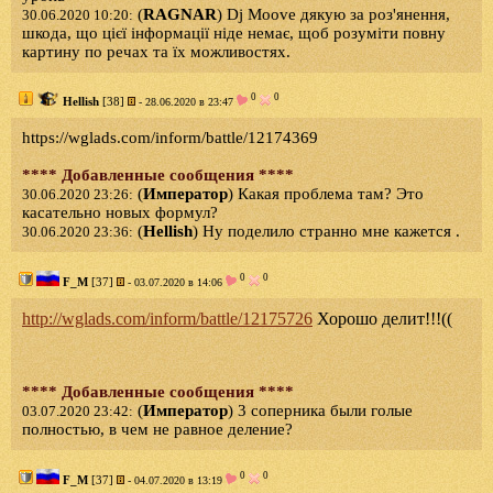
(
RAGNAR
) Dj Moove дякую за роз'янення,
30.06.2020 10:20:
шкода, що цієї інформації ніде немає, щоб розуміти повну
картину по речах та їх можливостях.
0
0
Hellish
[38]
- 28.06.2020 в 23:47
https://wglads.com/inform/battle/12174369
**** Добавленные сообщения ****
(
Император
) Какая проблема там? Это
30.06.2020 23:26:
касательно новых формул?
(
Hellish
) Ну поделило странно мне кажется .
30.06.2020 23:36:
0
0
F_M
[37]
- 03.07.2020 в 14:06
http://wglads.com/inform/battle/12175726
Хорошо делит!!!((
**** Добавленные сообщения ****
(
Император
) 3 соперника были голые
03.07.2020 23:42:
полностью, в чем не равное деление?
0
0
F_M
[37]
- 04.07.2020 в 13:19