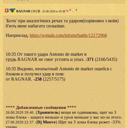
0
0
RAGNAR
[36]
- 25.06.2020 в 10:38
'Боти' при аналогічних речах та ударом(порівняно з моїм)
б'ють мене набагато сильніше.
Наприклад,
https://wglads.com/inform/battle/12172968
10:35 От такого удара Antonio de marker в
грудь RAGNAR не смог устоять и упал.
-371
(2166/5435)
10:35 Видимо, неопытный Antonio de marker ошибся с
блоком и получил удар в пояс
от RAGNAR.
-258
(2257/5175)
**** Добавленные сообщения ****
(
Хранитель
) вещи не одинаковы, щит на 3
26.06.2020 19:46:
зоны блока - защита меньше и урон меньше у вас из-за этого.
(
Dj Moove
) Щит на 3 зоны блока режет -33%
27.06.2020 22:37:
урона