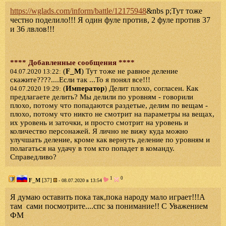
https://wglads.com/inform/battle/12175948
&nbs p;Тут тоже
честно поделило!!! Я один фуле против, 2 фуле против 37
и 36 лвлов!!!
**** Добавленные сообщения ****
(
F_M
) Тут тоже не равное деление
04.07.2020 13:22:
скажите????....Если так ...То я понял все!!!
(
Император
) Делит плохо, согласен. Как
04.07.2020 19:29:
предлагаете делить? Мы делили по уровням - говорили
плохо, потому что попадаются раздетые, делим по вещам -
плохо, потому что никто не смотрит на параметры на вещах,
их уровень и заточки, и просто смотрит на уровень и
количество персонажей. Я лично не вижу куда можно
улучшать деление, кроме как вернуть деление по уровням и
полагаться на удачу в том кто попадет в команду.
Справедливо?
1
0
F_M
[37]
- 08.07.2020 в 13:54
Я думаю оставить пока так,пока народу мало играет!!!А
там сами посмотрите....спс за понимание!! С Уважением
ФМ