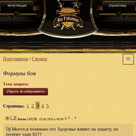
Популярное
/
Свежее
Формулы боя
Тема закрыта
убрать из избранного
3
1
2
4
5
Страницы:
0
0
Arena
[40]
- 23.06.2020 в 06:00
Dj Moove,я понимаю что Здоровье влияет на защиту, но
почему удар 92??