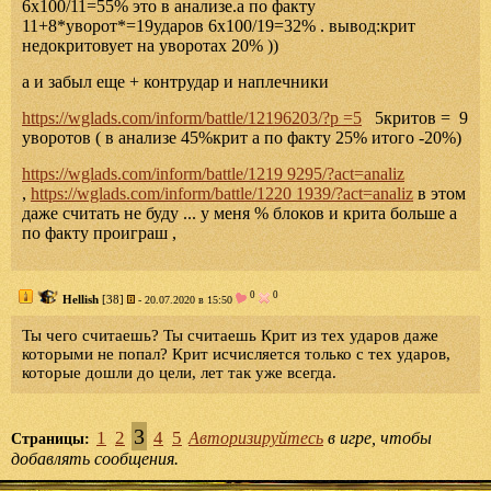
6х100/11=55% это в анализе.а по факту
11+8*уворот*=19ударов 6х100/19=32% . вывод:крит
недокритовует на уворотах 20% ))
а и забыл еще + контрудар и наплечники
https://wglads.com/inform/battle/12196203/?p =5
5критов = 9
уворотов ( в анализе 45%крит а по факту 25% итого -20%)
https://wglads.com/inform/battle/1219 9295/?act=analiz
,
https://wglads.com/inform/battle/1220 1939/?act=analiz
в этом
даже считать не буду ... у меня % блоков и крита больше а
по факту проиграш ,
0
0
Hellish
[38]
- 20.07.2020 в 15:50
Ты чего считаешь? Ты считаешь Крит из тех ударов даже
которыми не попал? Крит исчисляется только с тех ударов,
которые дошли до цели, лет так уже всегда.
3
1
2
4
5
Авторизируйтесь
в игре, чтобы
Страницы:
добавлять сообщения.