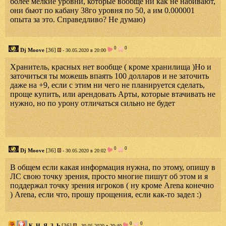
более мелкие уровни, которые вообще ни как не набивают,
они бьют по кабану 38го уровня по 50, а им 0.000001
опыта за это. Справедливо? Не думаю)
0
0
Dj Moove
[36]
- 30.05.2020 в 20:00
Хранитель, красных нет вообще ( кроме хранилища )Но и
заточиться ты можешь впаять 100 долларов и не заточить
даже на +9, если с этим ни чего не планируется сделать,
проще купить, или арендовать Арты, которые втачивать не
нужно, но по урону отличаться сильно не будет
0
0
Dj Moove
[36]
- 30.05.2020 в 20:02
В общем если какая информация нужна, по этому, опишу в
ЛС свою точку зрения, просто многие пишут об этом и я
поддержал точку зрения игроков ( ну кроме Arena конечно
) Arena, если что, прошу прощения, если как-то задел :)
0
0
К_Н_Я_З_Ь
[36]
- 30.05.2020 в 20:40