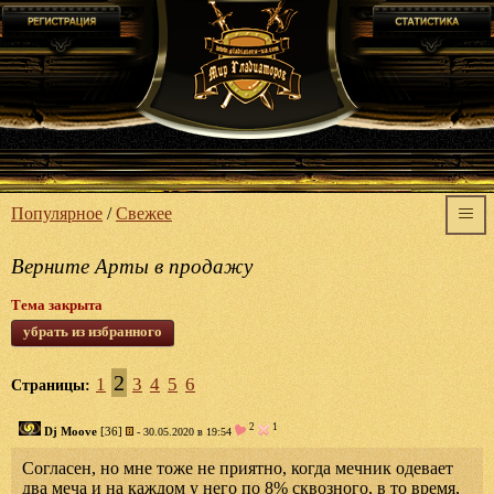
Популярное
/
Свежее
Верните Арты в продажу
Тема закрыта
убрать из избранного
2
1
3
4
5
6
Страницы:
2
1
Dj Moove
[36]
- 30.05.2020 в 19:54
Согласен, но мне тоже не приятно, когда мечник одевает
два меча и на каждом у него по 8% сквозного, в то время,