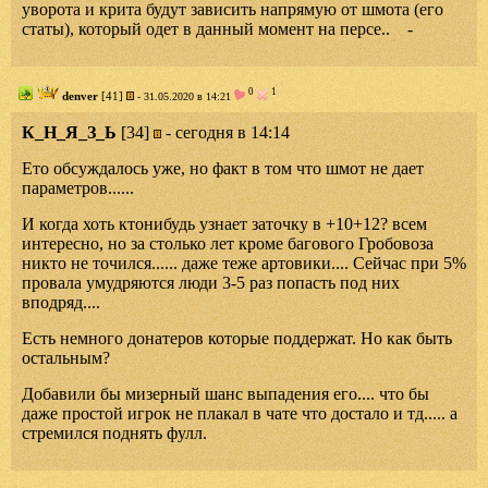
уворота и крита будут зависить напрямую от шмота (его
статы), который одет в данный момент на персе.. -
0
1
denver
[41]
- 31.05.2020 в 14:21
К_Н_Я_З_Ь
[34]
- cегодня в 14:14
Ето обсуждалось уже, но факт в том что шмот не дает
параметров......
И когда хоть ктонибудь узнает заточку в +10+12? всем
интересно, но за столько лет кроме багового Гробовоза
никто не точился...... даже теже артовики.... Сейчас при 5%
провала умудряются люди 3-5 раз попасть под них
вподряд....
Есть немного донатеров которые поддержат. Но как быть
остальным?
Добавили бы мизерный шанс выпадения его.... что бы
даже простой игрок не плакал в чате что достало и тд..... а
стремился поднять фулл.