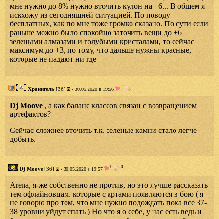
мне нужно до 8% нужно вточить кулон на +6... В общем я
искхожу из сегодняшней ситуацией. По поводу
бесплатных, как по мне тоже громко сказано. По сути если
раньше можно было спокойно заточить вещи до +6
зелеными алмазами и голубыми кристалами, то сейчас
максимум до +3, по тому, что дальше нужны красные,
которые не падают ни где
1
1
Хранитель
[36]
- 30.05.2020 в 19:56
Dj Moove
, а как баланс классов связан с возвращением
артефактов?
Сейчас сложнее вточить т.к. зеленые камни стало легче
добыть.
0
0
Dj Moove
[36]
- 30.05.2020 в 19:57
Arena, я-же собственно не против, но это лучше рассказать
тем офлайновцам, которые с артами появляются в бою ( я
не говорю про том, что мне нужно подождать пока все 37-
38 уровни уйдут спать ) Но что я о себе, у нас есть ведь и