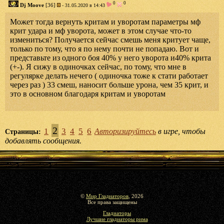
0
0
Dj Moove
[36]
- 31.05.2020 в 14:43
Может тогда вернуть критам и уворотам параметры мф
крит удара и мф уворота, может в этом случае что-то
измениться? Получается сейчас смешь меня критует чаще,
только по тому, что я по нему почти не попадаю. Вот и
представьте из одного боя 40% у него уворота и40% крита
(+-). Я сижу в одиночках сейчас, по тому, что мне в
регулярке делать нечего ( одиночка тоже к стати работает
через раз ) 33 смеш, наносит больше урона, чем 35 крит, и
это в основном благодаря критам и уворотам
2
1
3
4
5
6
Авторизируйтесь
в игре, чтобы
Страницы:
добавлять сообщения.
©
Мир Гладиаторов
, 2026
Все права защищены
Гладиаторы
Лучшие гладиаторы рима