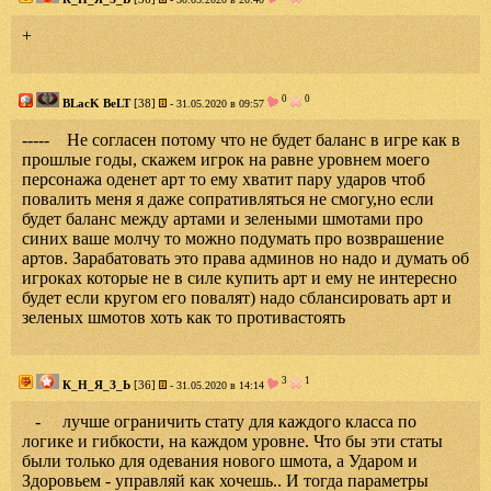
+
0
0
BLacK BeLT
[38]
- 31.05.2020 в 09:57
----- Не согласен потому что не будет баланс в игре как в
прошлые годы, скажем игрок на равне уровнем моего
персонажа оденет арт то ему хватит пару ударов чтоб
повалить меня я даже сопративляться не смогу,но если
будет баланс между артами и зелеными шмотами про
синих ваше молчу то можно подумать про возврашение
артов. Зарабатовать это права админов но надо и думать об
игроках которые не в силе купить арт и ему не интересно
будет если кругом его повалят) надо сблансировать арт и
зеленых шмотов хоть как то противастоять
3
1
К_Н_Я_З_Ь
[36]
- 31.05.2020 в 14:14
- лучше ограничить стату для каждого класса по
логике и гибкости, на каждом уровне. Что бы эти статы
были только для одевания нового шмота, а Ударом и
Здоровьем - управляй как хочешь.. И тогда параметры