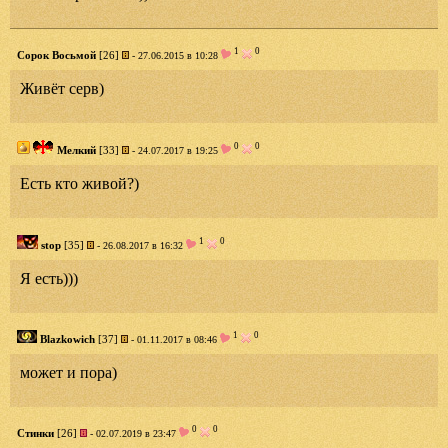
1
0
Сорок Восьмой
[26]
- 27.06.2015 в 10:28
Живёт серв)
0
0
Мелкий
[33]
- 24.07.2017 в 19:25
Есть кто живой?)
1
0
stop
[35]
- 26.08.2017 в 16:32
Я есть)))
1
0
Blazkowich
[37]
- 01.11.2017 в 08:46
может и пора)
0
0
Стинки
[26]
- 02.07.2019 в 23:47