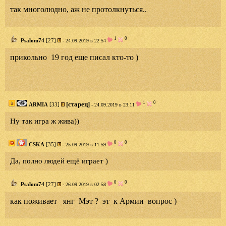
так многолюдно, аж не протолкнуться..
1
0
Psalom74
[27]
- 24.09.2019 в 22:54
прикольно 19 год еще писал кто-то )
1
0
[старец]
ARMIA
[33]
- 24.09.2019 в 23:11
Ну так игра ж жива))
0
0
CSKA
[35]
- 25.09.2019 в 11:59
Да, полно людей ещё играет )
0
0
Psalom74
[27]
- 26.09.2019 в 02:58
как поживает янг Мэт ? эт к Армии вопрос )