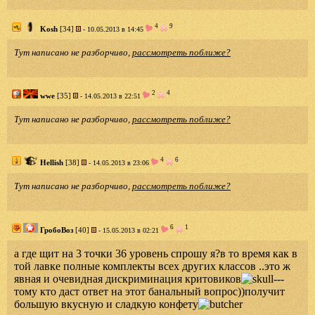
4
9
Kosh
[34]
- 10.05.2013 в 14:45
Тут написано не разборчиво,
рассмотреть поближе?
2
4
wwe
[35]
- 14.05.2013 в 22:51
Тут написано не разборчиво,
рассмотреть поближе?
4
6
Hellish
[38]
- 14.05.2013 в 23:06
Тут написано не разборчиво,
рассмотреть поближе?
6
1
ГробоВоз
[40]
- 15.05.2013 в 02:21
а где щит на 3 точки 36 уровень спрошу я?в то время как в
той лавке полные комплекты всех других классов ..это ж
явная и очевидная дискриминация критовиков
---
тому кто даст ответ на этот банальный вопрос))получит
большую вкусную и сладкую конфету