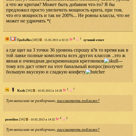
а что же критам? Может быть добавим что-то? Я бы
предложил просто увеличить мощность крита, при том,
что его мощность и так не 200%... Не ровны классы, что не
может не удрючять *(
6
1
ГробоВоз
[40]
лучший ответ
- 15.05.2013 в 02:21
а где щит на 3 точки 36 уровень спрошу я?в то время как в
той лавке полные комплекты всех других классов ..это ж
явная и очевидная дискриминация критовиков
---
тому кто даст ответ на этот банальный вопрос))получит
большую вкусную и сладкую конфету
1
7
Kosh
[34]
- 10.05.2013 в 14:28
Тут написано не разборчиво,
рассмотреть поближе?
4
5
poseidon
[34]
- 10.05.2013 в 14:32
Тут написано не разборчиво,
рассмотреть поближе?