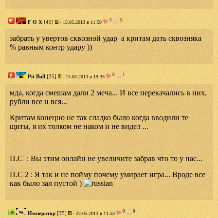
5
5
F O X
[41]
- 15.05.2013 в 11:59
забрать у увертов сквозной удар а критам дать сквозняка
% равным контр удару ))
6
1
Pit Bull
[35]
- 15.05.2013 в 19:33
мда, когда смешам дали 2 меча... И все перекачались в них,
рубли все и вся...
Критам конецно не так сладко было когда вводили те
щиты, я их толком не наком и не видел ...
П.С : Вы этим онлайн не увеличите забрав что то у нас...
П.С 2 : Я так и не пойму почему умирает игра... Вроде все
как было зал пустой )
0
0
Император
[35]
- 22.05.2013 в 11:53