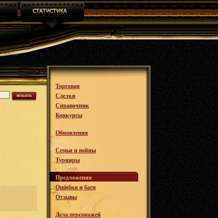
Торговая
искать
Сделки
Справочник
Конкурсы
Обновления
Семьи и войны
Турниры
Предложения
Ошибки и баги
Отзывы
Дела персонажей