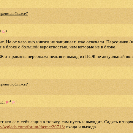
треть поближе?
4
1
т. Не от чего оно никого не защищает, уже отвечали. Персонажи (
тся в блоке с большой вероятностью, чем которые не в блоке.
Ж отправлять персонажа нельзя и выход из ПСЖ не актуальный воп
треть поближе?
4
0
1:01
т кто сам себя садил в тюрягу, сам пусть и выходит. Садясь в тюря
p://wglads.com/forum/theme/20713/
входа и выхода.