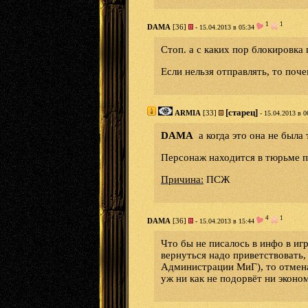
1
1
DAMA
[36]
- 15.04.2013 в 05:34
Стоп. а с каких пор блокировк
Если нельзя отправлять, то поч
[старец]
ARMIA
[33]
- 15.04.2013 в 0
DAMA
а когда это она не был
Персонаж находится в тюрьме 
Причина:
ПСЖ
4
1
DAMA
[36]
- 15.04.2013 в 15:44
Что бы не писалось в инфо в иг
вернуться надо приветствовать,
Администрации МиГ), то отмена 
уж ни как не подорвёт ни эконо