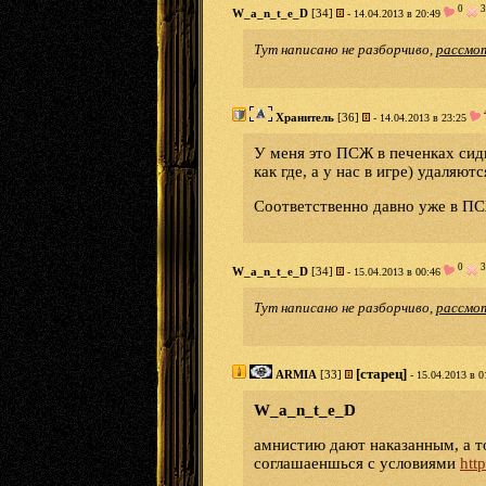
0
3
W_a_n_t_e_D
[34]
- 14.04.2013 в 20:49
Тут написано не разборчиво,
рассмо
Хранитель
[36]
- 14.04.2013 в 23:25
У меня это ПСЖ в печенках сиди
как где, а у нас в игре) удаляю
Соответственно давно уже в ПС
0
3
W_a_n_t_e_D
[34]
- 15.04.2013 в 00:46
Тут написано не разборчиво,
рассмо
[старец]
ARMIA
[33]
- 15.04.2013 в 0
W_a_n_t_e_D
амнистию дают наказанным, а то
соглашаеншься с условиями
htt