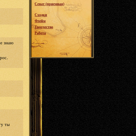
Сенат (приемная)
Сходки
Флейм
Творчество
Работа
не знаю
рос.
гу ты