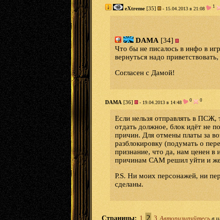
1
eXtreme
[35]
- 15.04.2013 в 21:08
DAMA
[34]
Что бы не писалось в инфо в иг
вернуться надо приветствовать, 
Согласен с Дамой!
0
0
DAMA
[36]
- 19.04.2013 в 14:48
Если нельзя отправлять в ПСЖ, 
отдать должное, блок идёт не п
причин. Для отмены платы за в
разблокировку (подумать о пере
признание, что да, нам ценен в
причинам САМ решил уйти и жел
P.S. Ни моих персонажей, ни п
сделаны.
2
Страницы:
1
3
Авторизируйтесь
в и