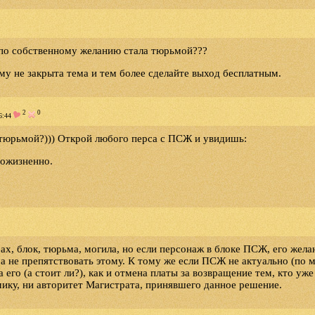
а по собственному желанию стала тюрьмой???
ему не закрыта тема и тем более сделайте выход бесплатным.
2
0
6:44
а тюрьмой?))) Открой любого перса с ПСЖ и увидишь:
пожизненно.
рах, блок, тюрьма, могила, но если персонаж в блоке ПСЖ, его жела
 а не препятствовать этому. К тому же если ПСЖ не актуально (по
его (а стоит ли?), как и отмена платы за возвращение тем, кто уже
мику, ни авторитет Магистрата, принявшего данное решение.