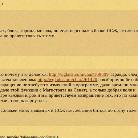
1
рах, блок, тюрьма, могила, но если персонаж в блоке ПСЖ, его жела
а не препятствовать этому.
то почему это делается:
http://wglads.com/char/160809
Правда, след
о всем заявлениям:
http://wglads.com/char/261420
а выборочно без о
озвращение не требуется изменений в программе, даже времени мно
даче этой функции с Магистрата на Сенат), а только добрая воля и
 игре каждый игрок и мы приветствуем возвращение тех, кто по как
ает теперь вернуться.
ерсонажей моих знакомых в ПСЖ нет, желания биться об стену тоже
гре, чтобы добавлять сообщения.