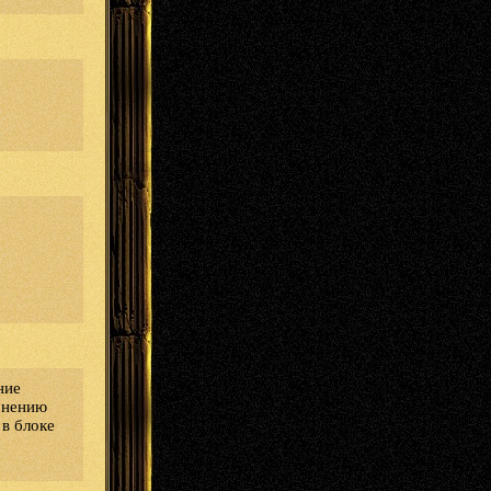
ние
 мнению
 в блоке