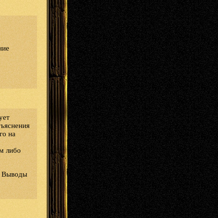
ние
ует
бъяснения
го на
им либо
. Выводы