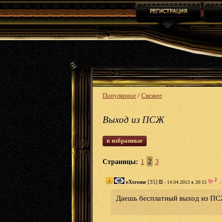
Популярное
/
Свежее
Выход из ПСЖ
в избранные
2
Страницы:
1
3
2
eXtreme
[35]
- 14.04.2013 в 20:15
Даешь бесплатный выход из ПС