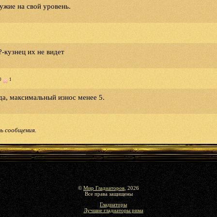
ужие на свой уровень.
-кузнец их не видет
0
1
да, максимальный износ менее 5.
ь сообщения.
©
Мир Гладиаторов
, 2026
Все права защищены
Гладиаторы
Лучшие гладиаторы рима