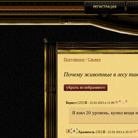
Популярное
/
Свежее
Почему животные в лесу так
убрать из избранного
0
0
Беркут
[20]
- 23.03.2013 в 11:09
Я взял 20 уровень, купил вещи и
Хранитель
[36]
- 25.03.2013 в 20:13