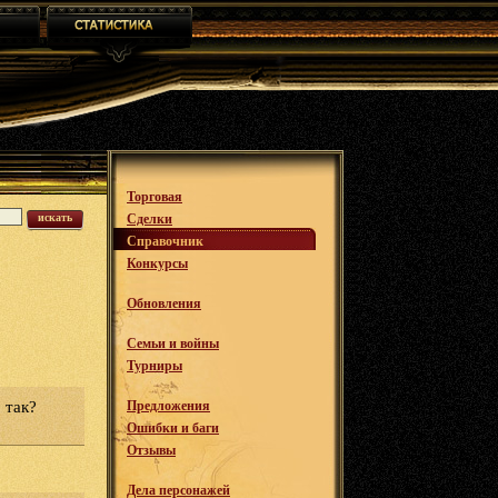
Торговая
искать
Сделки
Справочник
Конкурсы
Обновления
Семьи и войны
Турниры
о так?
Предложения
Ошибки и баги
Отзывы
Дела персонажей