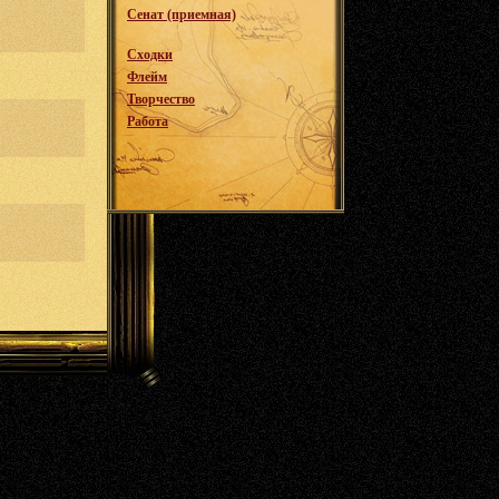
Сенат (приемная)
Сходки
Флейм
Творчество
Работа