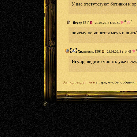
У вас отстутсвуют ботинки и ор
0
0
Ягуар
[21]
- 26.03.2013 в 05:23
почему не чинится мечь и щить?
Хранитель
[36]
- 29.03.2013 в 14:05
Ягуар
, видимо чинить уже неку
Авторизируйтесь
в игре, чтобы добавлят