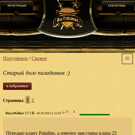
Популярное
/
Свежее
Старый долг паладинам :)
в избранные
1
2
Страницы:
25
0
AbyssWalker
[37]
- 04.03.2013 в 15:03
Передаю клану Paladins, а именно зам.главы клана 25