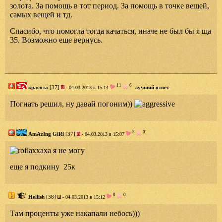
золота. За помощь в тот период. За помощь в точке вещей,
самых вещей и тд.
Спасибо, что помогла тогда качаться, иначе не был бы я ща
35. Возможно еще вернусь.
11
6
красота
[37]
лучший ответ
- 04.03.2013 в 15:14
Погнать решил, ну давай погоним))
3
0
AmAzIng GiRl
[37]
- 04.03.2013 в 15:07
аххаха я не могу
еще я подкину 25к
0
0
Hellish
[38]
- 04.03.2013 в 15:12
Там проценты уже накапали небось)))