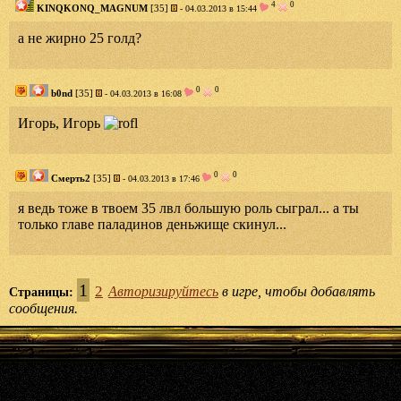
4
0
KINQKONQ_MAGNUM
[35]
- 04.03.2013 в 15:44
а не жирно 25 голд?
0
0
b0nd
[35]
- 04.03.2013 в 16:08
Игорь, Игорь
0
0
Смерть2
[35]
- 04.03.2013 в 17:46
я ведь тоже в твоем 35 лвл большую роль сыграл... а ты
только главе паладинов деньжище скинул...
1
2
Авторизируйтесь
в игре, чтобы добавлять
Страницы:
сообщения.