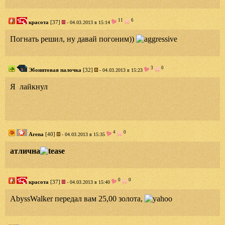
11
6
красота
[37]
- 04.03.2013 в 15:14
Погнать решил, ну давай погоним))
3
0
Эбонитовая палочка
[32]
- 04.03.2013 в 15:23
Я лайкнул
4
0
Arena
[40]
- 04.03.2013 в 15:35
атлична
0
0
красота
[37]
- 04.03.2013 в 15:40
AbyssWalker передал вам 25,00 золота,