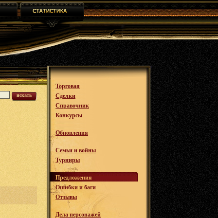
Торговая
искать
Сделки
Справочник
Конкурсы
Обновления
Семьи и войны
Турниры
Предложения
Ошибки и баги
Отзывы
Дела персонажей