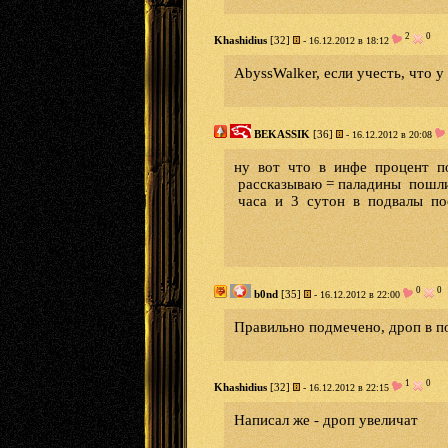
2
0
Khashidius
[32]
- 16.12.2012 в 18:12
AbyssWalker, если учесть, что у
BEKASSIK
[36]
- 16.12.2012 в 20:08
ну вот что в инфе процент по
рассказываю = паладины пошли
часа и 3 сутон в подвалы пос
0
0
b0nd
[35]
- 16.12.2012 в 22:00
Правильно подмечено, дроп в по
1
0
Khashidius
[32]
- 16.12.2012 в 22:15
Написал же - дроп увеличат