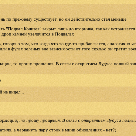
нь по прежнему существует, но он действительно стал меньше
ть "Подвал Колизея" закрыт лишь до вторника, так как устраняетс
я дроп камней увеличится в Подвалах
 говоря о том, что когда что то где-то прибавляется, аналогично чт
или в фулах зеленых вне зависимости от того сколько он тратит вр
мации, то прошу прощения. В связи с открытием Лудуса полный зав
0
 не видел...
рмации, то прошу прощения. В связи с открытием Лудуса полный
атило, а черкануть пару строк в мини обновлениях - нет?)