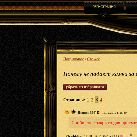
Популярное
/
Свежее
Почему не падают камни за 
убрать из избранного
3
Страницы:
1
2
4
Нюшок
[34]
- 16.12.2012 в 16:49
Сообщение закрыто для просмо
3
0
Khashidius
[32]
- 16.12.2012 в 17:38