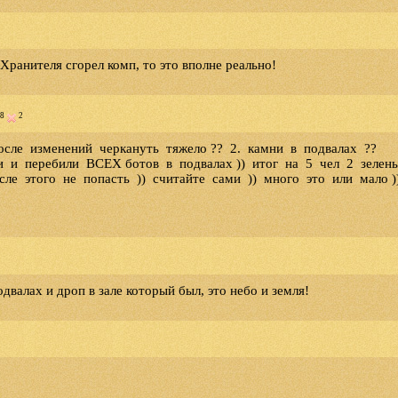
 Хранителя сгорел комп, то это вполне реально!
8
2
сле изменений черкануть тяжело ?? 2. камни в подвалах ??
 и перебили ВСЕХ ботов в подвалах )) итог на 5 чел 2 зелены
ле этого не попасть )) считайте сами )) много это или мало )
двалах и дроп в зале который был, это небо и земля!