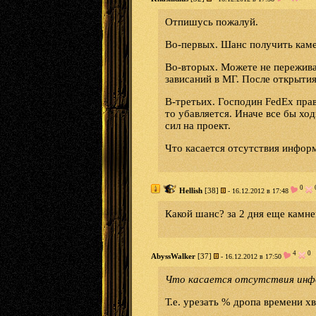
Отпишусь пожалуй.
Во-первых. Шанс получить каме
Во-вторых. Можете не пережива
зависаний в МГ. После открыти
В-третьих. Господин FedEx прав,
то убавляется. Иначе все бы ход
сил на проект.
Что касается отсутствия инфор
0
Hellish
[38]
- 16.12.2012 в 17:48
Какой шанс? за 2 дня еще камней
4
0
AbyssWalker
[37]
- 16.12.2012 в 17:50
Что касается отсутствия инфо
Т.е. урезать % дропа времени хв