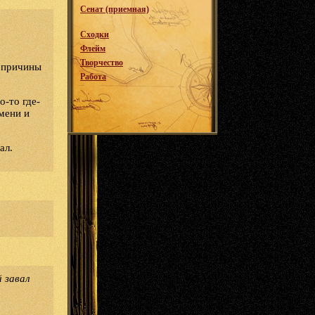
Сенат (приемная)
Сходки
Флейм
Творчество
я причины
Работа
о-то где-
емени и
ал.
 завал