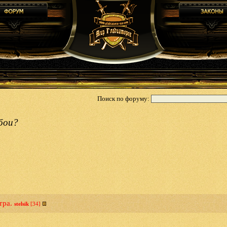
Поиск по форуму:
бои?
тра.
stelsik
[34]