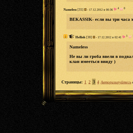
4
0
Nameless
[35]
- 17.12.2012 в 00:36
BEKASSIK- если вы три часа х
1
Hellish
[38]
- 17.12.2012 в 02:41
Nameless
Не вы ли гроба ввели в подвал
клан имееться ввиду )
3
Страницы:
1
2
4
Авторизируйтесь