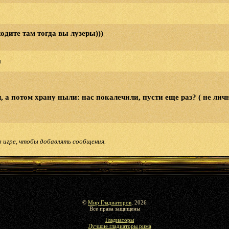
одите там тогда вы лузеры)))
1
, а потом храну ныли: нас покалечили, пусти еще раз? ( не личн
в игре, чтобы добавлять сообщения.
©
Мир Гладиаторов
, 2026
Все права защищены
Гладиаторы
Лучшие гладиаторы рима