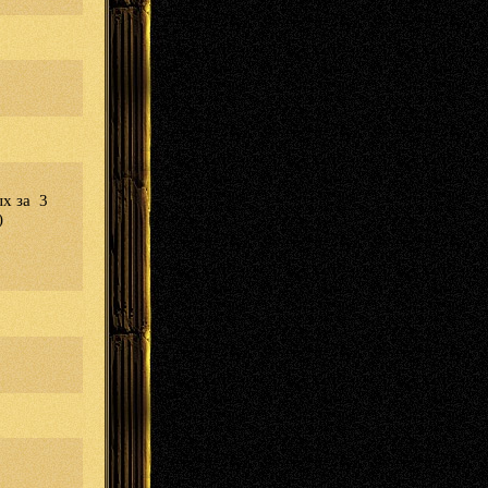
х за 3
)