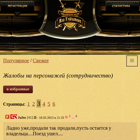
Популярное
/
Свежее
Жалобы на персонажей (сотрудничество)
в избранные
3
1
2
4
5
6
Страницы:
1
0
JuStt
[41]
- 18.03.2013 в 21:33
Ладно уже,продали так продали,пусть остается у
владельца....Поезд ушел....