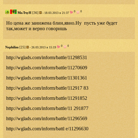
0
0
МоЛчуН
[36]
- 18.03.2013 в 21:37
Но цена же занижена блин,явно.Ну пусть уже будет
так,может и верно говоришь
0
0
Nephilim
[25]
- 26.03.2013 в 15:19
http://wglads.com/inform/battle/11298531
http://wglads.com/inform/battle/11270609
http://wglads.com/inform/battle/11301361
http://wglads.com/inform/battle/112917 83
http://wglads.com/inform/battle/11291852
http://wglads.com/inform/battle/11 291877
http://wglads.com/inform/battle/11296569
http://wglads.com/inform/battl e/11296630