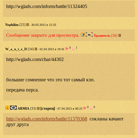
http://wglads.com/inform/battle/11324405
Nephilim
[25]
- 30.03.2013 в 15:33
Сообщение закрыто для просмотра.
Хранитель
[36]
0
1
W_a_n_t_e_D
[34]
- 02.04.2013 в 19:41
http://wglads.com/char/44302
большие сомнение что это тот самый кэп.
передача перса.
0
0
[старец]
ARMIA
[33]
- 07.04.2013 в 00:23
http://wglads.com/inform/battle/11370368
сокланы качают
друг друга