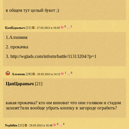
в общем тут целый букет ;)
0
1
ЦапЦарапыч
[21]
- 27.03.2013 в 16:03
1.Алхимик
2. прокачка
3. http://wglads.com/inform/battle/11313204/?p=1
1
0
Алхимик
[28]
- 29.03.2013 в 14:13
ЦапЦарапыч
[21]
какая прокачка? кто им виноват что они голяком и стадом
залазят?или вообще убрать кнопку в загороде ограбить?
0
0
Nephilim
[25]
- 29.03.2013 в 16:48