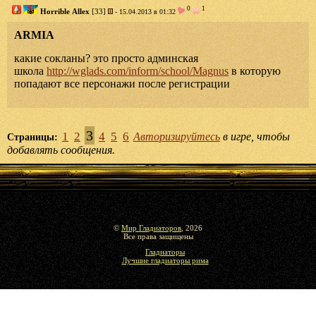
0
1
Horrible Allex
[33]
- 15.04.2013 в 01:32
ARMIA
какие сокланы? это просто админская
школа
http://wglads.com/inform/school/Magnus
в которую
попадают все персонажи после регистрации
3
1
2
4
5
6
Авторизируйтесь
в игре, чтобы
Страницы:
добавлять сообщения.
©
Мир Гладиаторов
, 2026
Все права защищены
Гладиаторы
Лучшие гладиаторы рима