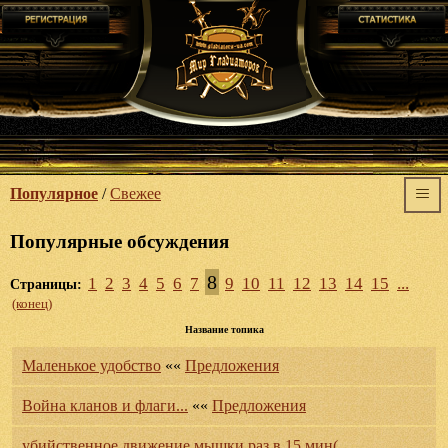
Популярное
/
Свежее
Популярные обсуждения
8
1
2
3
4
5
6
7
9
10
11
12
13
14
15
...
Страницы:
(конец)
Название топика
Маленькое удобство
««
Предложения
Война кланов и флаги...
««
Предложения
убийственное движение мышки раз в 15 мин(