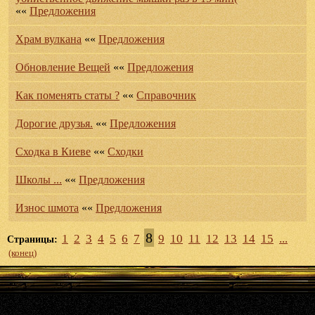
««
Предложения
Храм вулкана
««
Предложения
Обновление Вещей
««
Предложения
Как поменять статы ?
««
Справочник
Дорогие друзья.
««
Предложения
Сходка в Киеве
««
Сходки
Школы ...
««
Предложения
Износ шмота
««
Предложения
8
1
2
3
4
5
6
7
9
10
11
12
13
14
15
...
Страницы:
(конец)