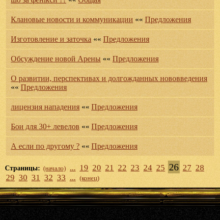
Клановые новости и коммуникации
««
Предложения
Изготовление и заточка
««
Предложения
Обсуждение новой Арены
««
Предложения
О развитии, перспективах и долгожданных нововведения
««
Предложения
лицензия нападения
««
Предложения
Бои для 30+ левелов
««
Предложения
А если по другому ?
««
Предложения
26
...
19
20
21
22
23
24
25
27
28
Страницы:
(начало)
29
30
31
32
33
...
(конец)