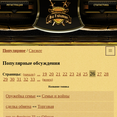
Популярное
/
Свежее
Популярные обсуждения
26
...
19
20
21
22
23
24
25
27
28
Страницы:
(начало)
29
30
31
32
33
...
(конец)
Название топика
Оружейка семьи
««
Семьи и войны
сделка обмена
««
Торговая
шо за фенікси ??
««
Общая