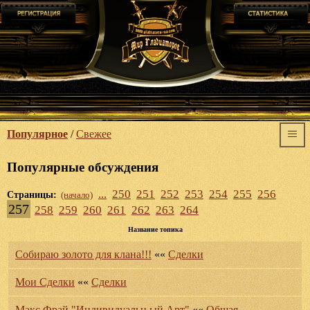
Популярное
/
Свежее
Популярные обсуждения
...
250
251
252
253
254
255
256
Страницы:
(начало)
257
258
259
260
261
262
263
264
Название топика
Собираю золото для клана!!!
««
Сделки
Мои Сделки
««
Сделки
Макс Фрай "Индивидуальн ый Арт"
««
Общая