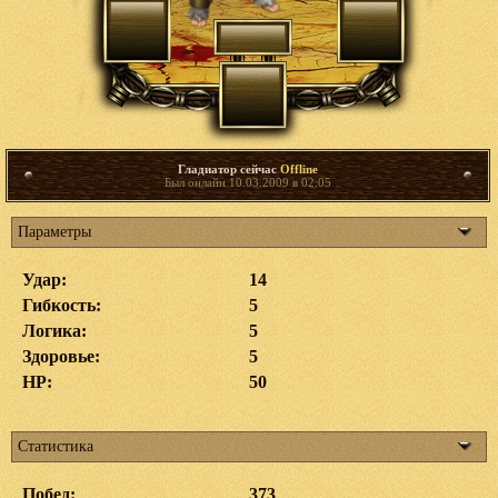
Гладиатор сейчас
Offline
Был онлайн 10.03.2009 в 02:05
Параметры
Удар:
14
Гибкость:
5
Логика:
5
Здоровье:
5
HP:
50
Статистика
Побед:
373