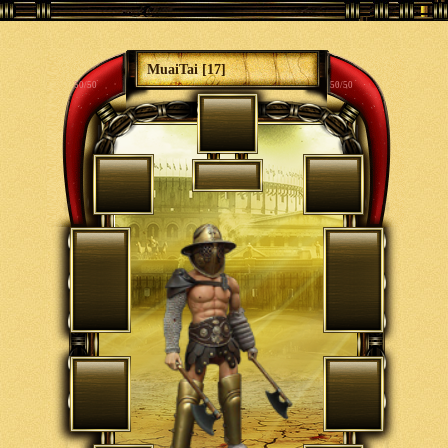
MuaiTai [17]
50/50
50/50