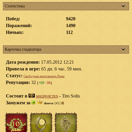
Статистика
Побед:
9420
Поражений:
1490
Ничьих:
112
Карточка гладиатора
Дата рождения:
17.05.2012 12:21
Провела в игре:
65 дн. 6 час. 59 мин.
Статус:
Свободная жительница Рима
Репутация:
32
(
+68
-36
)
Состоит в
-
Tiro Solis
SOLINVICTUS
Замужем за
denver
[41]