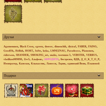
Друзья
,
,
,
,
,
,
,
,
Agamemnon
Black Cross
cgreen
denver
dimonchik
dixiraf
FABER
FAINO
,
,
,
,
,
,
,
,
GoodOk
Hellish
HORT
JuStt
koka
LMNEZNAU
Paradoxxx
Planomen
,
,
,
,
,
,
,
riderwan
SHANDER
SMOKING_set
snake
tootmuss 3
VEBSTER
VERRUS
,
,
,
,
,
,
,
vladikon989898
ZevS
Альфонс
АФРОДИТА
Бестрезен
ВДВ
Д_О_К_Т_О_Р
,
,
,
,
,
,
Император
Капелан
Клыкастик
Лавесси
Ларик
одинокий Воин
Плановой
Подарки