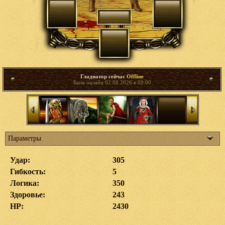
Гладиатор сейчас
Offline
Была онлайн 02.08.2026 в 09:00
Параметры
Удар:
305
Гибкость:
5
Логика:
350
Здоровье:
243
HP:
2430