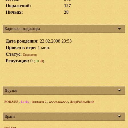
Поражений:
127
Ничьих:
28
Карточка гладиатора
Дата рождения:
22.02.2008 23:53
Провел в игре:
1 мин.
Статус:
Гладиатор
Репутация:
0
(
+0
-0
)
Друзья
,
,
,
,
BODA555
Lacky
lanstorm 2
wwwaaawww
ДендРоЗлыДенЬ
Враги
shef-best