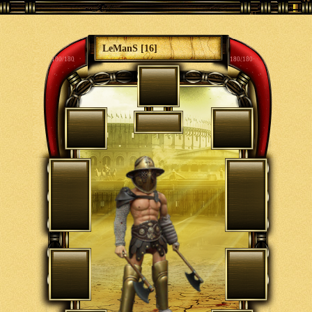
LeManS [16]
180/180
180/180