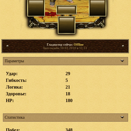
Гладиатор сейчас
Offline
Был онлайн 10.03.2010 в 11:11
Параметры
Удар:
29
Гибкость:
5
Логика:
21
Здоровье:
18
HP:
180
Статистика
Побед:
348