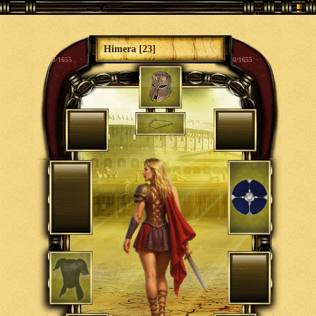
Himera [23]
0/1655
0/1655