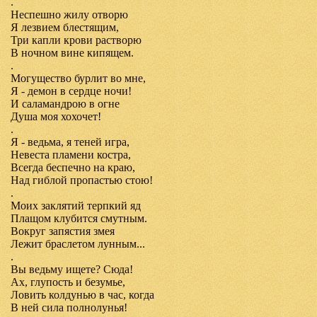
.
Неспешно жилу отворю
Я лезвием блестящим,
Три капли крови растворю
В ночном вине кипящем.
.
Могущество бурлит во мне,
Я - демон в сердце ночи!
И саламандрою в огне
Душа моя хохочет!
.
Я - ведьма, я теней игра,
Невеста пламени костра,
Всегда беспечно на краю,
Над гиблой пропастью стою!
.
Моих заклятий терпкий яд
Плащом клубится смутным.
Вокруг запястия змея
Лежит браслетом лунным...
.
Вы ведьму ищете? Сюда!
Ах, глупость и безумье,
Ловить колдунью в час, когда
В ней сила полнолунья!