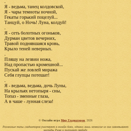
.
Я - ведьма, танец колдовской,
Я - чары темноты ночной,
Гекаты горький поцелуй...
Танцуй, о Ночь! Луна, колдуй!
.
Я - сеть болотных огоньков,
Дурман цветов вечерних,
Травой поднявшаяся кровь,
Крыло теней неверных.
.
Пляшу на лезвии ножа,
Над пропастью кромешной...
Пускай же ловлей миража
Себя глупцы потешат!
.
Я - ведьма, ведьма, дочь Луны,
На крыльях нетопыря - сны,
Топаз - змеиные глаза,
А в чаше - лунная слеза!
©
Онлайн игра
Мир Гладиаторов
, 2026
Различные типы гладиаторов участвуют в онлайн боях, однако лишь немногие из них завоевывают
награды Рима и получают свободу.