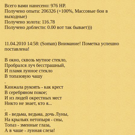
Всего вами нанесено: 976 HP.
Получено опыта: 206326 (+100%, Массовые бои в
выходные)
Получено золота: 116.78
Получено доблести: 0.00 вот так бывает)))
11.04.2010 14:58: (Soman) Внимание! Пометка успешно
поставлена!
В окно, сквозь мутное стекло,
Пробрался луч бесстрашный,
И пламя лунное стекло
В топазовую чашу
.
Кинжала рукоять - как крест
В серебряном покое;
И из людей окрестных мест
Никто не знает, кто я...
.
Я - ведьма, ведьма, дочь Луны,
На крыльях нетопыря - сны,
Топаз - змеиные глаза,
А в чаше - лунная слеза!