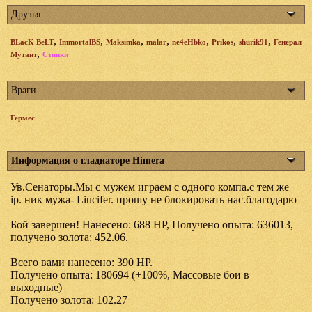
Друзья
,
,
,
,
,
,
,
BLacK BeLT
ImmortalBS
Maksimka
malar
ne4eHbko
Prikos
shurik91
Генерал
,
Мутант
Стинки
Враги
Гермес
Информация о гладиаторе Himera
Ув.Сенаторы.Мы с мужем играем с одного компа.с тем же
ip. ник мужа- Liucifer. прошу не блокировать нас.благодарю
Бой завершен! Нанесено: 688 HP, Получено опыта: 636013,
получено золота: 452.06.
Всего вами нанесено: 390 HP.
Получено опыта: 180694 (+100%, Массовые бои в
выходные)
Получено золота: 102.27