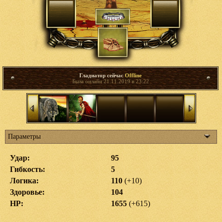
Гладиатор сейчас
Offline
Была онлайн 21.11.2019 в 23:22
Параметры
Удар:
95
Гибкость:
5
Логика:
110
(+10)
Здоровье:
104
HP:
1655
(+615)