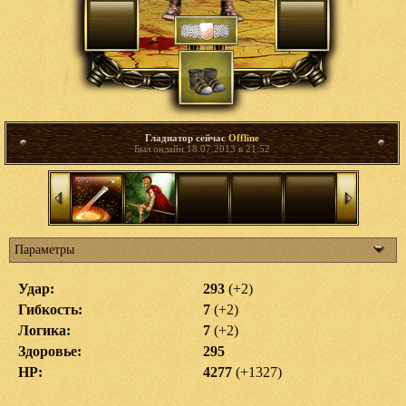
Гладиатор сейчас
Offline
Был онлайн 18.07.2013 в 21:52
Параметры
Удар:
293
(+2)
Гибкость:
7
(+2)
Логика:
7
(+2)
Здоровье:
295
HP:
4277
(+1327)