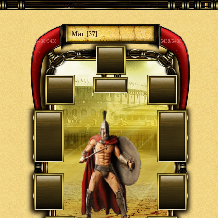
Маг [37]
5438/5438
5438/5438