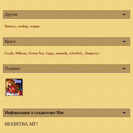
Друзья
,
,
Temoxa
майор
моряк
Враги
,
,
,
,
,
,
Crash
Dilkone
Green Tea
Lugo
mumrik
st1m4eG
Лаирасул
Подарки
Информация о гладиаторе Маг
МОЛИТВА МГ!