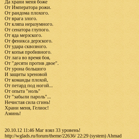
Да храни меня боже
От Императора рожи.
От рандома плохого.
От врага злого.
От кляпа неразумного.
От сенатора глупого.
От яда мерзского.
От феникса дерзского.
От удара сквозного.
От копья пробивного.
От лага во время боя,
От "десяти против двое".
От урона большого
И защиты хреновой
От команды плохой,
От петард под ногой...
От опыта "ноль"
От "забыли пароль"...
Нечистая сила сгинь!
Храни меня, Гелиос!
Аминь!
20.10.12 11:46 Маг взял 33 уровень!
http://wglads.ru/forum/theme/22636/ 22:29 (system) Ahmad