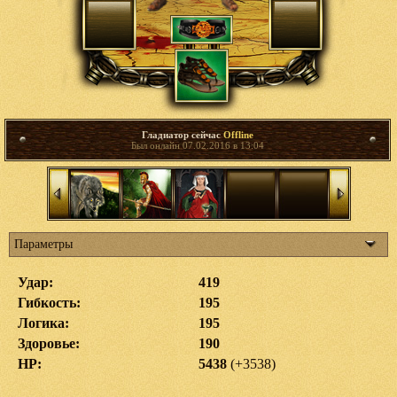
Гладиатор сейчас
Offline
Был онлайн 07.02.2016 в 13:04
Параметры
Удар:
419
Гибкость:
195
Логика:
195
Здоровье:
190
HP:
5438
(+3538)