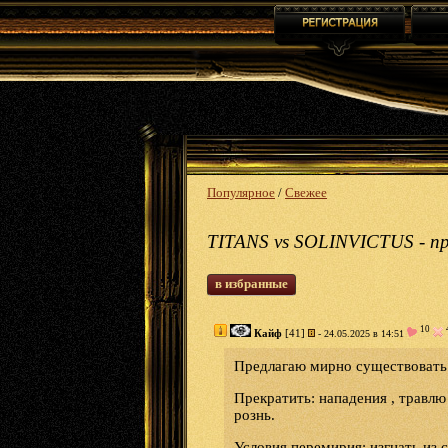
Популярное
/
Свежее
TITANS vs SOLINVICTUS - п
в избранные
10
Кайф
[41]
- 24.05.2025 в 14:51
Предлагаю мирно существовать в
Прекратить: нападения , травлю
рознь.
Условия перемирия: изгнать из 