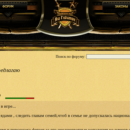
Поиск по форуму:
редлагаю
4
 игре...
 ядами , следить главам семей,чтоб в семье не допускалась национа
семьи персонажа denver за его неоднократные нападения на членов 