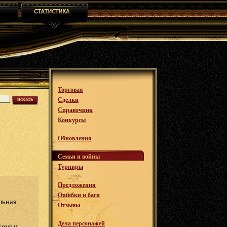
Торговая
искать
Сделки
Справочник
Конкурсы
Обновления
Семьи и войны
Турниры
Предложения
Ошибки и баги
льная
Отзывы
Дела персонажей
семьи