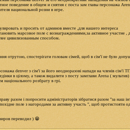
ное поведение в общем и снятия с поста зам главы персонажа Aren
вителя национальной розни в игре.
улировать и просить от админов вместе ,для нашего интереса
тановить марсовое поле с вознаграждениями,за активное участие , 
олее цивилизованным способом.
ння отрутою, спостерігати головам сімей, щоб в сім'ї не було допу
онажа denver з сім'ї за його неодноразові напади на членів сім'ї T
дінки в цілому, а також видалити з посту замглави Arena ( мультив) 
м національного розбрату в грі.
аву разом і попросити адміністраторів зібратися разом "за наш ін
 похідне поле з нагородами за активну участь ", щоб протистояти о
Азиров переводил ) 😁