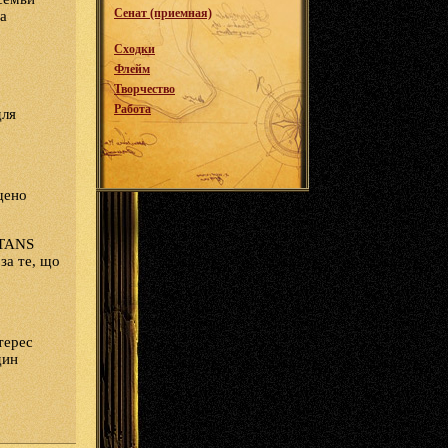
Сенат (приемная)
a
Сходки
Флейм
Творчество
Работа
для
щено
ITANS
за те, що
терес
дин