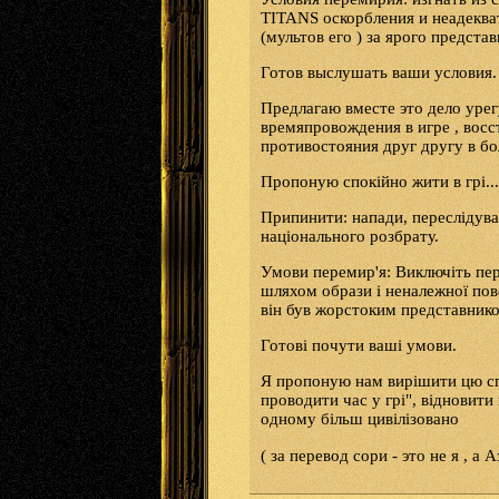
TITANS оскорбления и неадекват
(мультов его ) за ярого предста
Готов выслушать ваши условия.
Предлагаю вместе это дело урег
времяпровождения в игре , восс
противостояния друг другу в б
Пропоную спокійно жити в грі...
Припинити: напади, переслідува
національного розбрату.
Умови перемир'я: Виключіть перс
шляхом образи і неналежної пове
він був жорстоким представнико
Готові почути ваші умови.
Я пропоную нам вирішити цю спр
проводити час у грі", відновити
одному більш цивілізовано
( за перевод сори - это не я , а 