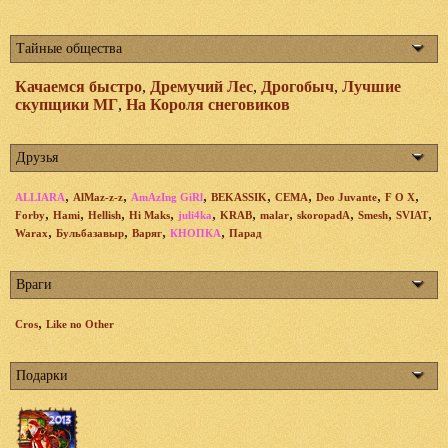
Тайные общества
Качаемся быстро
,
Дремучий Лес
,
Дрогобыч
,
Лучшие
скупщики МГ
,
На Короля снеговиков
Друзья
,
,
,
,
,
,
,
ALLIARA
AlMaz-z-z
AmAzIng GiRl
BEKASSIK
CEMA
Deo Juvante
F O X
,
,
,
,
,
,
,
,
,
,
Forby
Hami
Hellish
Hi Maks
juli4ka
KRAB
malar
skoropadA
Smesh
SVIAT
,
,
,
,
Warax
Бульбазавыр
Варяг
КНОПКА
Парад
Враги
,
Cros
Like no Other
Подарки