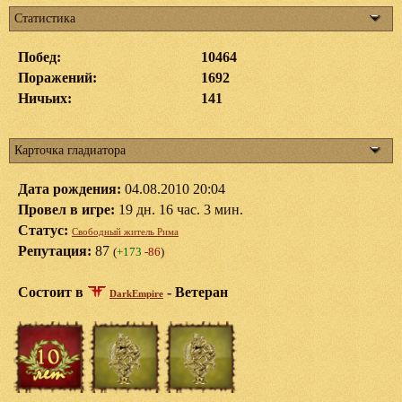
Статистика
Побед:
10464
Поражений:
1692
Ничьих:
141
Карточка гладиатора
Дата рождения:
04.08.2010 20:04
Провел в игре:
19 дн. 16 час. 3 мин.
Статус:
Свободный житель Рима
Репутация:
87
(
+173
-86
)
Состоит в
-
Ветеран
DarkEmpire