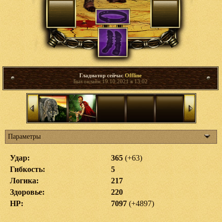
Гладиатор сейчас
Offline
Был онлайн 19.10.2021 в 13:02
Параметры
Удар:
365
(+63)
Гибкость:
5
Логика:
217
Здоровье:
220
HP:
7097
(+4897)