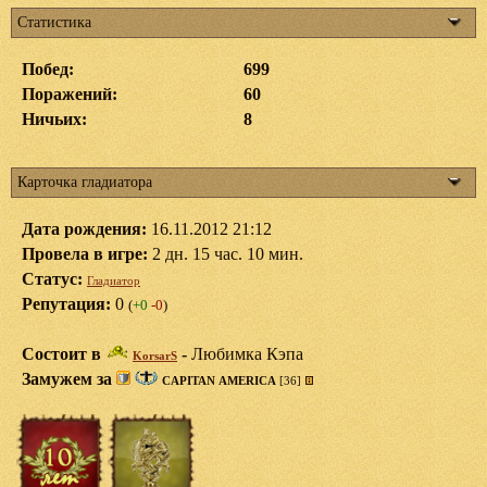
Статистика
Побед:
699
Поражений:
60
Ничьих:
8
Карточка гладиатора
Дата рождения:
16.11.2012 21:12
Провела в игре:
2 дн. 15 час. 10 мин.
Статус:
Гладиатор
Репутация:
0
(
+0
-0
)
Состоит в
-
Любимка Кэпа
KorsarS
Замужем за
CAPITAN AMERICA
[36]