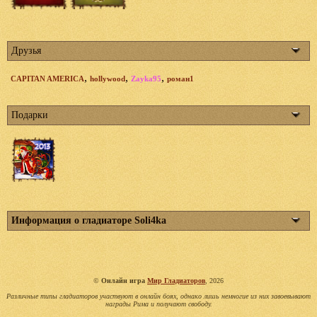
Друзья
,
,
,
CAPITAN AMERICA
hollywood
Zayka95
роман1
Подарки
Информация о гладиаторе Soli4ka
©
Онлайн игра
Мир Гладиаторов
, 2026
Различные типы гладиаторов участвуют в онлайн боях, однако лишь немногие из них завоевывают
награды Рима и получают свободу.