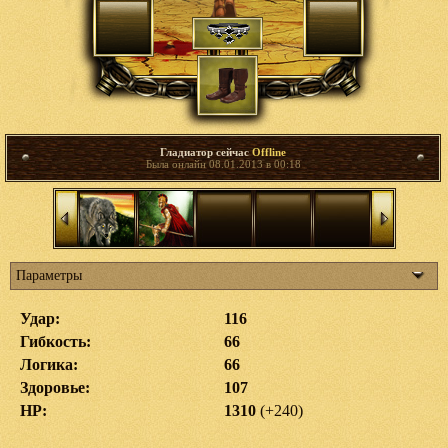
Гладиатор сейчас
Offline
Была онлайн 08.01.2013 в 00:18
Параметры
Удар:
116
Гибкость:
66
Логика:
66
Здоровье:
107
HP:
1310
(+240)