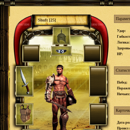
Параме
Shuft [25]
1890/1890
1890/1890
Удар:
Гибкост
Логика:
Здоровь
HP:
Статист
Побед:
Пораже
Ничьих
Карточк
Дата ро
Провел 