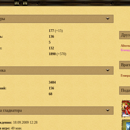
тры
177
(+15)
Друз
ь:
136
5
Altern
е:
132
Блонд
1890
(+570)
Враг
ика
Генер
3484
ний:
156
Пода
:
68
а гладиатора
ждения:
18.09.2009 12:28
в игре:
49 мин.