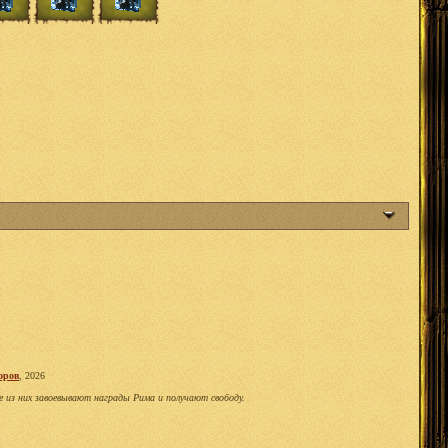
оров
, 2026
е из них завоевывают награды Рима и получают свободу.