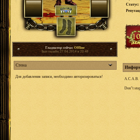
Статус:
Репута
Гладиатор сейчас
Offline
Был онлайн 27.04.2014 в 20:48
Стена
Информ
Для добавления записи, необходимо авторизироваться!
A.C.A.B.
Don"t sto