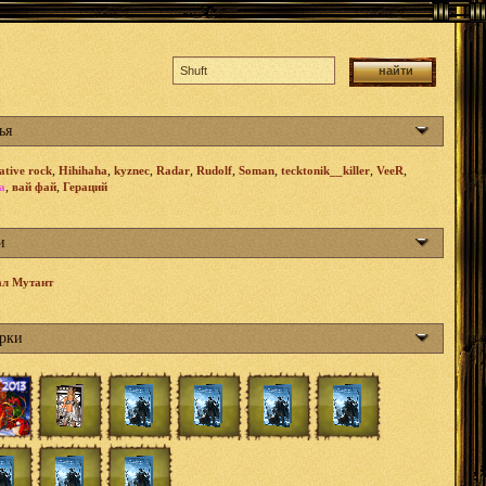
ья
,
,
,
,
,
,
,
,
ative rock
Hihihaha
kyznec
Radar
Rudolf
Soman
tecktonik__killer
VeeR
,
,
а
вай фай
Гераций
и
ал Мутант
рки