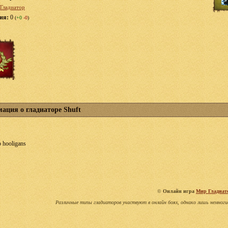
Гладиатор
ция:
0
(
+0
-0
)
ация о гладиаторе Shuft
p hooligans
©
Онлайн игра
Мир Гладиат
Различные типы гладиаторов участвуют в онлайн боях, однако лишь немноги