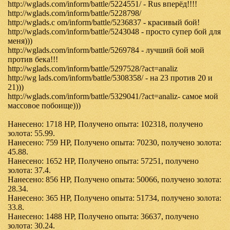
http://wglads.com/inform/battle/5224551/ - Rus вперёд!!!!
http://wglads.com/inform/battle/5228798/
http://wglads.c om/inform/battle/5236837 - красивый бой!
http://wglads.com/inform/battle/5243048 - просто супер бой для
меня)))
http://wglads.com/inform/battle/5269784 - лучший бой мой
против бека!!!
http://wglads.com/inform/battle/5297528/?act=analiz
http://wg lads.com/inform/battle/5308358/ - на 23 против 20 и
21)))
http://wglads.com/inform/battle/5329041/?act=analiz- самое мой
массовое побоище)))
Нанесено: 1718 HP, Получено опыта: 102318, получено
золота: 55.99.
Нанесено: 759 HP, Получено опыта: 70230, получено золота:
45.88.
Нанесено: 1652 HP, Получено опыта: 57251, получено
золота: 37.4.
Нанесено: 856 HP, Получено опыта: 50066, получено золота:
28.34.
Нанесено: 365 HP, Получено опыта: 51734, получено золота:
33.8.
Нанесено: 1488 HP, Получено опыта: 36637, получено
золота: 30.24.