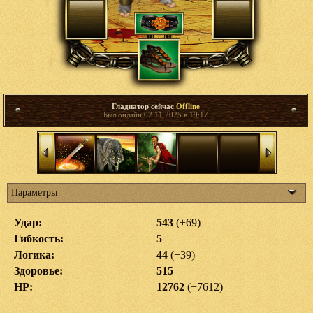
Гладиатор сейчас
Offline
Был онлайн 02.11.2025 в 19:17
Параметры
Удар:
543
(+69)
Гибкость:
5
Логика:
44
(+39)
Здоровье:
515
HP:
12762
(+7612)