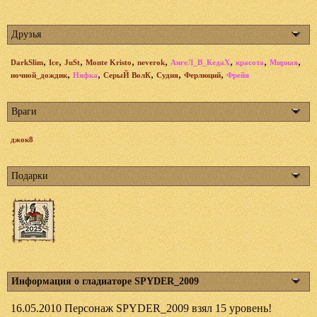
Друзья
,
,
,
,
,
,
,
,
DarkSlim
Ice
JuSt
Monte Kristo
neverok
АнгеЛ_В_КедаХ
красота
Мирная
,
,
,
,
,
ночной_дождик
Няфка
СерыЙ ВолК
Судия
Ферлюций
Фрейя
Враги
джок8
Подарки
Информация о гладиаторе SPYDER_2009
16.05.2010 Персонаж SPYDER_2009 взял 15 уровень!