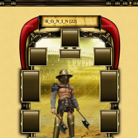
R_O_N_I_N [22]
610/610
610/610