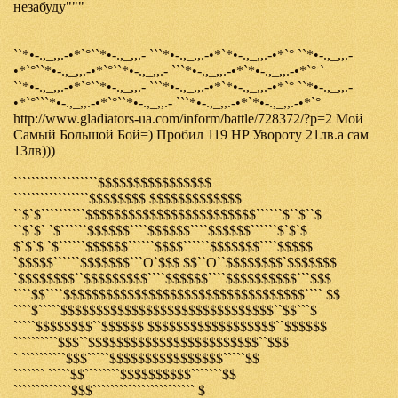
незабуду"""
``*•-.,_,,.-•*`°``*•-.,_,,.- ```*•-.,_,,.-•*`*•-.,_,,.-•*`° ``*•-.,_,,.-
•*`°``*•-.,_,,.-•*`°``*•-.,_,,.- ```*•-.,_,,.-•*`*•-.,_,,.-•*`° `
``*•-.,_,,.-•*`°``*•-.,_,,.- ```*•-.,_,,.-•*`*•-.,_,,.-•*`° ``*•-.,_,,.-
•*`°```*•-.,_,,.-•*`°``*•-.,_,,.- ```*•-.,_,,.-•*`*•-.,_,,.-•*`°
http://www.gladiators-ua.com/inform/battle/728372/?p=2 Мой
Самый Большой Бой=) Пробил 119 HP Увороту 21лв.а сам
13лв)))
```````````````````$$$$$$$$$$$$$$$$
`````````````````$$$$$$$$ $$$$$$$$$$$$$
``$`$``````````$$$$$$$$$$$$$$$$$$$$$$$$``````$``$``$
``$`$` `$``````$$$$$$````$$$$$$````$$$$$$``````$`$`$
$`$`$ `$``````$$$$$$``````$$$$``````$$$$$$$````$$$$$
`$$$$$``````$$$$$$$```O`$$$ $$``O``$$$$$$$$`$$$$$$$
`$$$$$$$$``$$$$$$$$$````$$$$$$````$$$$$$$$$$```$$$
````$$````$$$$$$$$$$$$$$$$$$$$$$$$$$$$$$$$$$```` $$
````$`````$$$$$$$$$$$$$$$$$$$$$$$$$$$$$$``$$```$
`````$$$$$$$$``$$$$$$ $$$$$$$$$$$$$$$$$$``$$$$$$
``````````$$$``$$$$$$$$$$$$$$$$$$$$$$$$``$$$
` ``````````$$$`````$$$$$$$$$$$$$$$$`````$$
``````` `````$$````````$$$$$$$$$$```````$$
`````````````$$$``````````````````````` $