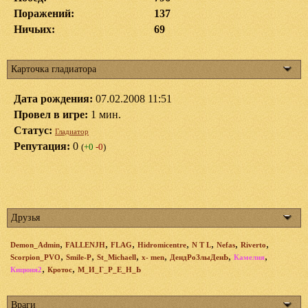
Поражений:
137
Ничьих:
69
Карточка гладиатора
Дата рождения:
07.02.2008 11:51
Провел в игре:
1 мин.
Статус:
Гладиатор
Репутация:
0
(
+0
-0
)
Друзья
,
,
,
,
,
,
,
Demon_Admin
FALLENJH
FLAG
Hidromicentre
N T L
Nefas
Riverto
,
,
,
,
,
,
Scorpion_PVO
Smile-P
St_Michaell
x- men
ДендРоЗлыДенЬ
Камелия
,
,
Кицюня2
Кротос
М_И_Г_Р_Е_Н_Ь
Враги