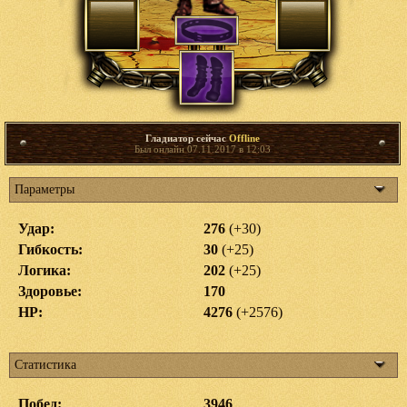
Гладиатор сейчас
Offline
Был онлайн 07.11.2017 в 12:03
Параметры
Удар:
276
(+30)
Гибкость:
30
(+25)
Логика:
202
(+25)
Здоровье:
170
HP:
4276
(+2576)
Статистика
Побед:
3946