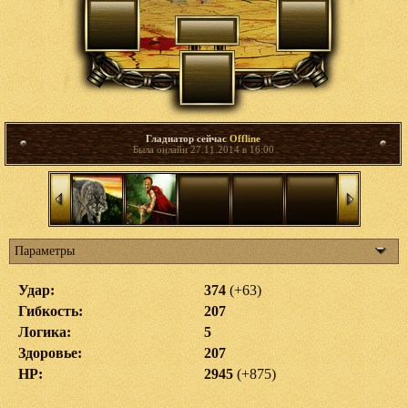
Гладиатор сейчас
Offline
Была онлайн 27.11.2014 в 16:00
Параметры
Удар:
374
(+63)
Гибкость:
207
Логика:
5
Здоровье:
207
HP:
2945
(+875)