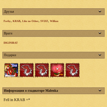
Друзья
,
,
,
,
Forby
KRAB
Like no Other
SVIAT
Willian
Враги
DIGINIRAT
Подарки
Информация о гладиаторе Malenka
Fell in KRAB =*