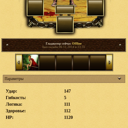
Гладиатор сейчас
Offline
Был онлайн 06.11.2014 в 23:35
Параметры
Удар:
147
Гибкость:
5
Логика:
111
Здоровье:
112
HP:
1120