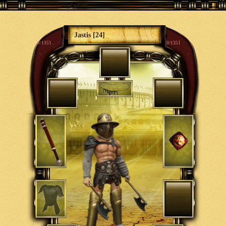
Jastis [24]
0/1351
0/1351