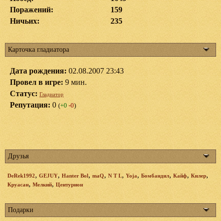
Поражений:
159
Ничьих:
235
Карточка гладиатора
Дата рождения:
02.08.2007 23:43
Провел в игре:
9 мин.
Статус:
Гладиатор
Репутация:
0
(
+0
-0
)
Друзья
,
,
,
,
,
,
,
,
,
DeRek1992
GEJUY
Hanter Bol
maQ
N T L
Yoja
Бомбандил
Кайф
Килер
,
,
Круасан
Мелкий
Центурион
Подарки