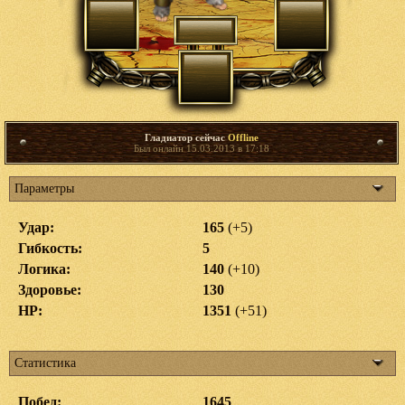
Гладиатор сейчас
Offline
Был онлайн 15.03.2013 в 17:18
Параметры
Удар:
165
(+5)
Гибкость:
5
Логика:
140
(+10)
Здоровье:
130
HP:
1351
(+51)
Статистика
Побед:
1645