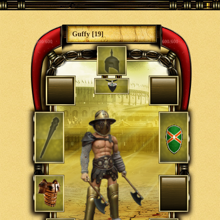
Guffy [19]
600/600
600/600