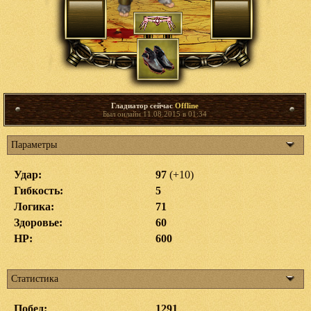
Гладиатор сейчас
Offline
Был онлайн 11.08.2015 в 01:34
Параметры
Удар:
97
(+10)
Гибкость:
5
Логика:
71
Здоровье:
60
HP:
600
Статистика
Побед:
1291