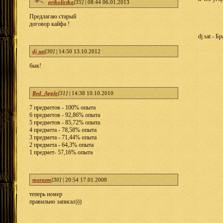
prikolictka
[35]
|
08:44 06.01.2013
Предлагаю старый
договор кайфа !
dj sat - 
dj sat
[30]
|
14:50 13.10.2012
бык!
Red_Apple
[31]
|
14:38 10.10.2010
7 предметов - 100% опыта
6 предметов - 92,86% опыта
5 предметов - 85,72% опыта
4 предмета - 78,58% опыта
3 предмета - 71,44% опыта
2 предмета - 64,3% опыта
1 предмет- 57,16% опыта
marazm
[30]
|
20:54 17.01.2008
теперь номер
правильно записал)))