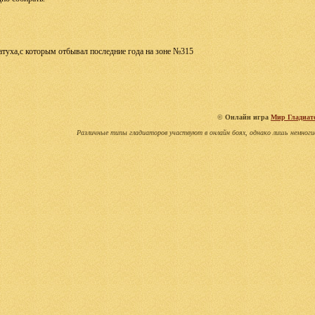
Братуха,с которым отбывал последние года на зоне №315
©
Онлайн игра
Мир Гладиат
Различные типы гладиаторов участвуют в онлайн боях, однако лишь немноги