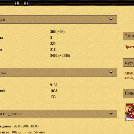
тры
366
(+63)
Тайн
ь:
5
225
Проти
е:
218
8466
(+6286)
Друз
ика
ARMI
stelsik
9132
ний:
1036
Пода
:
133
а гладиатора
ждения:
26.03.2007 18:05
в игре:
106 дн. 17 час. 54 мин.