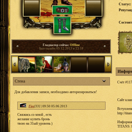
Статус:
Репута
Состоит
Гладиатор сейчас
Offline
Был онлайн 05.12.2013 в 23:18
Информ
Стена
Счёт #11
Для добавления записи, необходимо авторизироваться!
Cайт клана
Fire
[33]
|
09:50 05.06.2013
Вступлени
http://tit
Свяжись со мной , есть
желание купить бронь
Информац
твою на 31ый уровень )
TITANS: h