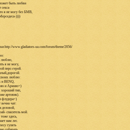
 может быть любви
т секса
то я не могу без БМВ,
Мерседеса-))))
и:http://www.gladiators-ua.com/forum/theme/2056/
во:
 люблю,
ть я не могу,
мой перс-герой.
лый,дорогой.
 своих люблю:
s и BENQ,
ию и Армию=)
 хороший тип,
оже артовик).
и флудера=)
 вечно чат:
а деловой,
ай- спаситель мой.
тоже здесь,
лает нам лес.
лесу гулять
дно собирать.