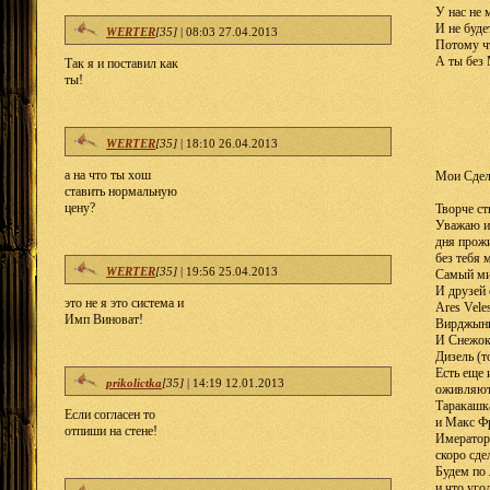
У нас не
И не буде
WERTER
[35]
|
08:03 27.04.2013
Потому ч
А ты без 
Так я и поставил как
ты!
WERTER
[35]
|
18:10 26.04.2013
а на что ты хош
Мои Сделк
ставить нормальную
цену?
Творче ст
Уважаю и
дня прожи
без тебя 
WERTER
[35]
|
19:56 25.04.2013
Самый ми
И друзей
это не я это система и
Ares Vele
Имп Виноват!
Вирджын
И Снежок
Дизель (т
Есть еще 
prikolictka
[35]
|
14:19 12.01.2013
оживляют
Таракашк
Если согласен то
и Макс Фр
отпиши на стене!
Имератор 
скоро сде
Будем по 
и что уго