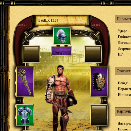
Параме
FedEx [33]
0/8466
0/8466
Удар:
Гибкост
Логика:
Здоровь
HP:
Статист
Побед:
Пораже
Ничьих
Карточк
Дата ро
Провел 