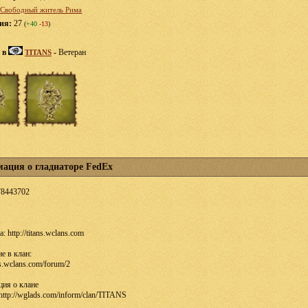
Свободный житель Рима
ция:
27
(
+40
-13
)
 в
-
Ветеран
TITANS
ация о гладиаторе FedEx
78443702
: http://titans.wclans.com
е в клан:
ans.wclans.com/forum/2
ия о клане
ttp://wglads.com/inform/clan/TITANS