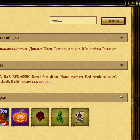
ые общества
в-кошка-denver
,
Динамо Киев
,
Темный альянс
,
Мы любим Титанов
ья
,
,
,
,
,
,
,
,
,
A
BAZ
BEKASSIK
Diesel_fast
dj sat
Hami
marazm
Red_Apple
st1m4eG
,
,
,
,
Дроб
Кайф
кирюхаха
красота
рки