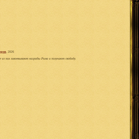
оров
, 2026
е из них завоевывают награды Рима и получают свободу.