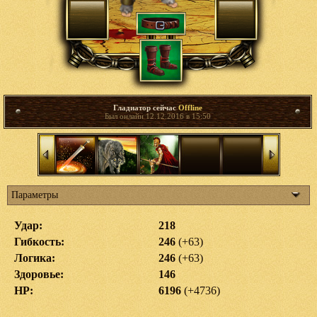
Гладиатор сейчас
Offline
Был онлайн 12.12.2016 в 15:50
Параметры
Удар:
218
Гибкость:
246
(+63)
Логика:
246
(+63)
Здоровье:
146
HP:
6196
(+4736)