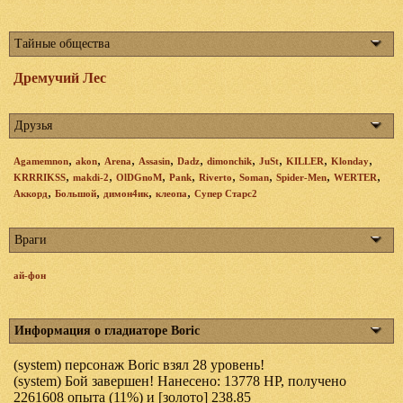
Тайные общества
Дремучий Лес
Друзья
,
,
,
,
,
,
,
,
,
Agamemnon
akon
Arena
Assasin
Dadz
dimonchik
JuSt
KILLER
Klonday
,
,
,
,
,
,
,
,
KRRRIKSS
makdi-2
OlDGnoM
Pank
Riverto
Soman
Spider-Men
WERTER
,
,
,
,
Аккорд
Большой
димон4ик
клеопа
Супер Старс2
Враги
ай-фон
Информация о гладиаторе Boric
(system) персонаж Boric взял 28 уровень!
(system) Бой завершен! Нанесено: 13778 HP, получено
2261608 опыта (11%) и [золото] 238.85