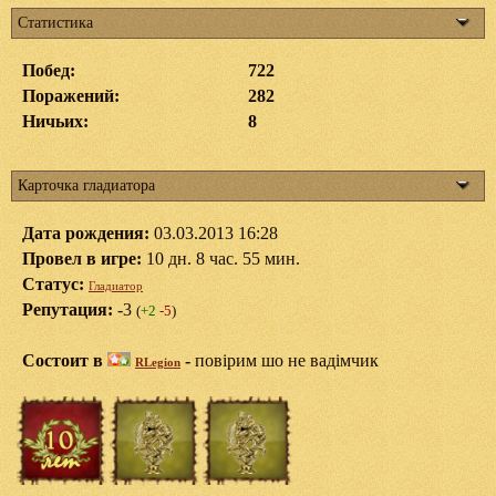
Статистика
Побед:
722
Поражений:
282
Ничьих:
8
Карточка гладиатора
Дата рождения:
03.03.2013 16:28
Провел в игре:
10 дн. 8 час. 55 мин.
Статус:
Гладиатор
Репутация:
-3
(
+2
-5
)
Состоит в
-
повірим шо не вадімчик
RLegion