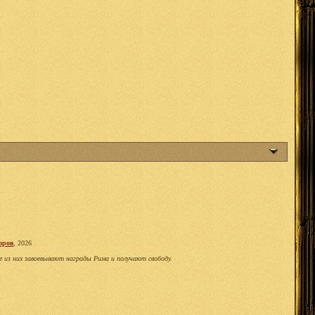
оров
, 2026
е из них завоевывают награды Рима и получают свободу.