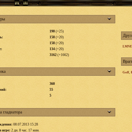
тры
190
(+25)
Друз
ь:
158
(+20)
158
(+20)
LMNE
е:
134
(+20)
3162
(+1662)
Враг
ика
,
Golf
360
ний:
55
:
5
а гладиатора
ждения:
08.07.2013 15:28
в игре:
2 дн. 8 час. 17 мин.