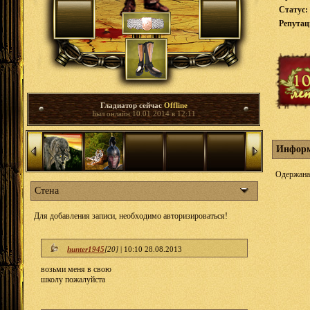
Статус:
Репута
Гладиатор сейчас
Offline
Был онлайн 10.01.2014 в 12:11
Информ
Одержана 
Стена
Для добавления записи, необходимо авторизироваться!
hunter1945
[20]
|
10:10 28.08.2013
возьми меня в свою
школу пожалуйста