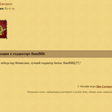
Гладиатор
ция:
0
(
+0
-0
)
ация о гладиаторе BamBlBi
победа над Фениксами, лучший гладиатор битвы: BamBlBi[27] !
©
Онлайн игра
Мир Гладиат
Различные типы гладиаторов участвуют в онлайн боях, однако лишь немноги