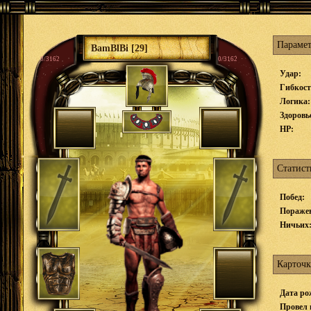
Параме
BamBlBi [29]
0/3162
0/3162
Удар:
Гибкост
Логика:
Здоровь
HP:
Статист
Побед:
Пораже
Ничьих
Карточк
Дата ро
Провел 