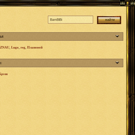
ья
,
,
,
ZNAU
Lugo
reg
Плановой
и
Крэзи