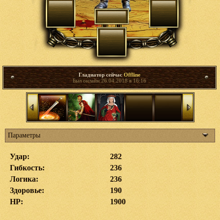
Гладиатор сейчас
Offline
Был онлайн 26.04.2018 в 16:16
Параметры
Удар:
282
Гибкость:
236
Логика:
236
Здоровье:
190
HP:
1900