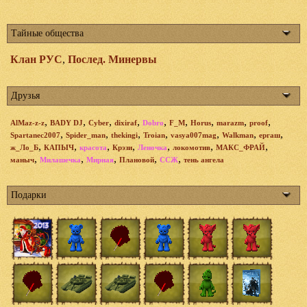
Тайные общества
Клан РУС
,
Послед. Минервы
Друзья
,
,
,
,
,
,
,
,
,
AlMaz-z-z
BADY DJ
Cyber
dixiraf
Dobro
F_M
Horus
marazm
proof
,
,
,
,
,
,
,
Spartanec2007
Spider_man
thekingi
Troian
vasya007mag
Walkman
ергаш
,
,
,
,
,
,
,
ж_Ло_Б
КАПЫЧ
красота
Крэзи
Леночка
локомотив
МАКС_ФРАЙ
,
,
,
,
,
маныч
Милашечка
Мирная
Плановой
ССЖ
тень ангела
Подарки